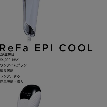
29泊30日
¥4,000
［税込］
ワンタイムプラン
延長可能
レンタルする
商品詳細・購入