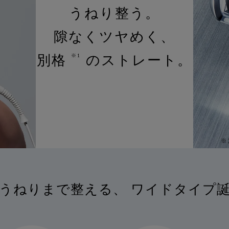
うねり整う。
製品の取扱説明書に記載されている使用上の
隙なくツヤめく、
然故障
常に使用したにもかかわらず本製品が正常に
た場合
別格
のストレート。
※1
ご加入いただいたお客様または第三者の故意
よらない破損、落下、水濡れ等の偶然の事故
正常に機能しなくなった場合
但し次に掲げる場合は、保証の対象外としま
損故障
(1) 本製品の盗難、紛失の場合
※
(2) 地震、津波、噴火に起因する場合
(3) 本製品において損害を確認することができない場合
(4) 本製品の、機能および使用の際に影響のない外観
の画面焼けやピクセル抜け、輝度低下等
うねりまで整える、
ワイドタイプ
詳しくは「
きちんと保証サービス規定
」をご確認ください。