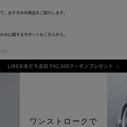
期間中は修理･代替品の費用負担がなし
※1
せて、おすすめの商品をご紹介します。
障、物損故障が発生し製品が正常に機能しなくなったことが当社に
限ります。また製品の機能および使用の際に、影響のない、外観上
合わせに関するサポートもこちらから。
晶の画面焼けやピクセル抜け、輝度低下等は保証の対象外となりま
判断により、無償修理に代えて、代替品を提供する場合があります
 プロ
り、本サービスは終了します。
延長保証書により設定された保証期
。
LINEお友だち追加で¥2,000クーポンプレゼント
は「
きちんと保証サービス規定
」をご確認ください。
保証範囲
ワンストロークで