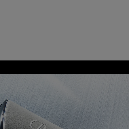
て認められた
のキズ、汚
す。
。
代替品の提
間は延長され