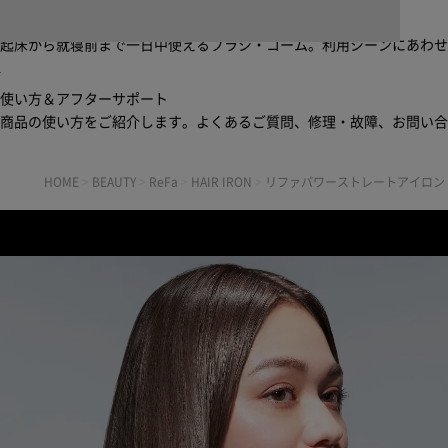
ブラシ・コームヘアケアルーティン
起床から就寝前まで一日中使えるブラシ・コーム。利用シーンにあわ
※1 自然故
使い方＆アフターサポート
場合に
商品の使い方をご紹介します。よくあるご質問、修理・故障、お問い
れ、液
当社の
HOME
>
BEAUTY
>
ReFa
>
HAIR IRON
>
リファパワーストレートアイロン
供によ
ません
詳しく