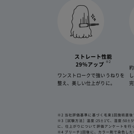
ストレート性能
※2
29％アップ
約
ワンストロークで強いうねりを
整え、美しい仕上がりに。
2022年4
自然故障の
ただく場合
※2 当社評価基準に基づく毛束1回施術直後での
ださい。
※3［試験方法］温度:25±1℃、湿度:50±5%の環
に、仕上がりについて評価アンケートを行っ
※4 ブリーチ1回後に、カラー剤で染色した毛束