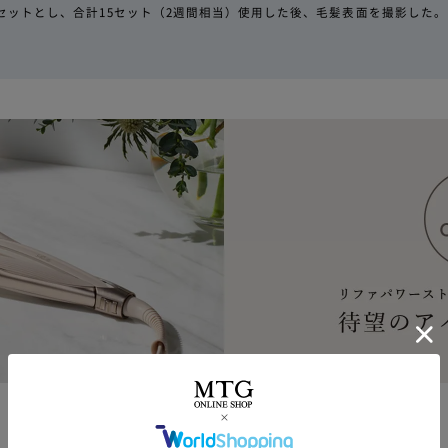
1セットとし、合計15セット（2週間相当）使用した後、毛髪表面を撮影した。