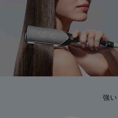
自
物
強い