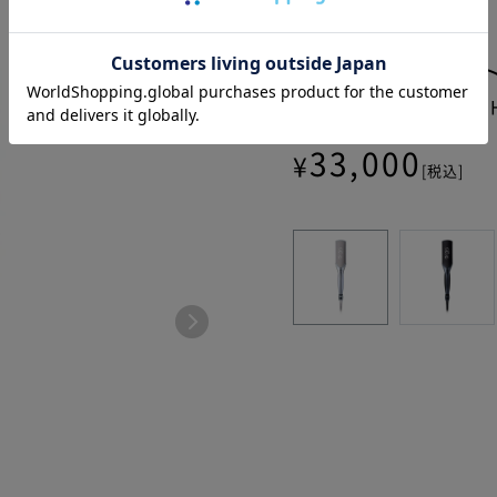
リファパワース
ReFa POWER STRAIG
33,000
¥
[税込]