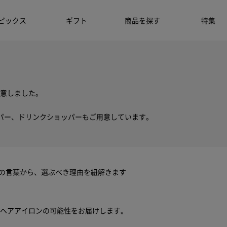
ピックス
ギフト
商品を探す
特集
意しました。
パー、ドリンクショッパーもご用意しています。
きちんと保証について
ちの言葉から、選ぶべき理由を紐解きます
自然故障に加え物損故障にも対応
ヘアアイロンの可能性をお届けします。
保証期間は5年間