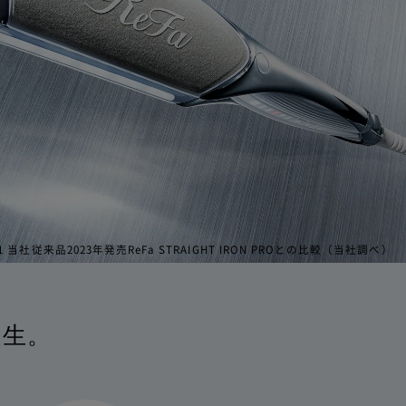
注意等に従い正
機能しなくなっ
または重過失に
により本製品が
す。
1 当社従来品2023年発売ReFa STRAIGHT IRON PROとの比較（当社調べ）
上のキズ、汚れ、液晶
誕生。