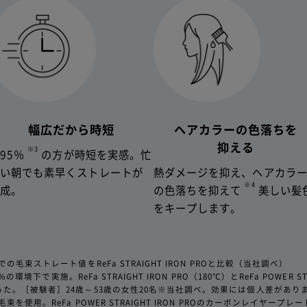
保証期間
幅広だから時短
ヘアカラーの色落ちを
抑える
※3
95％
の方が時短を実感。忙
しい朝でも素早くストレートが
熱ダメージを抑え、ヘアカラ
【ご注意】2022年4月14日以前にサービスに加入された
※4
完成。
の色落ちを抑えて
美しい髪
をキープします。
月14日以前に延長保証サービスに加入された方につきましては
みとなり、物損故障は保証対象外となります。ご自身の保証内
は、商品発送時に同梱させていただいております「延長保証書
毛束ストレート値をReFa STRAIGHT IRON PROと比較（当社調べ）
境下で実施。ReFa STRAIGHT IRON PRO（180℃）とReFa POWER ST
た。［被験者］24歳～53歳の女性20名※当社調べ。効果には個人差があり
を使用。ReFa POWER STRAIGHT IRON PROのカーボンレイヤ