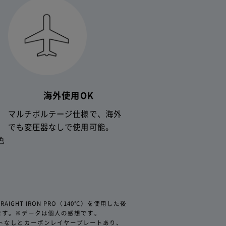
海外使用OK
マルチボルテージ仕様で、海外
ー
でも変圧器なしで使用可能。
方
色
、保証範囲が
容をご確認い
」をご確認く
RAIGHT IRON PRO（140℃）を使用した後
ます。※データは個人の感想です。
ープレートなしとカーボンレイヤープレートあり、