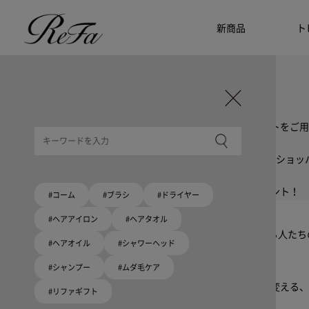
新商品
ト
ギフト選びに迷ったら
リファのおすすめギフト
贈る相手・予算別で、ギフトにおすすめの
ReFa商品をご紹介します。プレゼント選びの参考に。
大切な人へのギフトを美しく
ギフトラッピングセット
限定ラッピングバック・ショッパーまたはギフトスリーブセットをご用
大切な人への贈り物に
リファオリジナルショッパー
リファロゴが入った、白色のショッパーを6サイズ、ピンク色のショッ
8月10日はハートの日
ハートの新商品が登場！
期間限定で対象商品のご購入でオリジナルショッパーをプレゼント！
#コーム
#ブラシ
#ドライヤー
Because ReFa | 上質な美しさを、妥協しない人へ
#ヘアアイロン
#ヘアタオル
高機能ドライヤー Xモデルに宿る美学。上質な美しさを追求する人た
#ヘアオイル
#シャワーヘッド
#シャンプー
#ムダ毛ケア
いい髪めざす、大人たちへ。
髪がきれいって嬉しい。「でもヘアケアは大変」という概念を変える、
#リファギフト