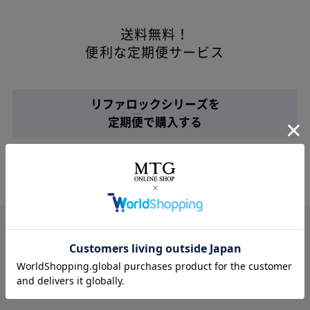
送料無料！
便利な定期便サービス
ITEM
リファロックバーム
リファロックバームライト
リファロックシリーズを
定期便で購入する
乾いた髪に、少量のバームを手のひらに取リ、よく
HOW TO
伸ばし、髪の内側からなじませる。ドライヤーやヘ
アアイロンの熱を加えることでフォルムをキープ。
濡れ髪からドライ後の仕上げまで使用可能。
美しいヘアスタイルに
ロックをかけて、
1日中、心を躍らせて。