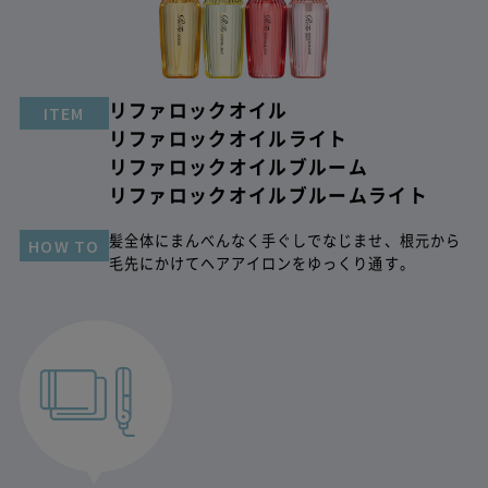
ITEM
ITEM
ITEM
ITEM
リファロックオイル
リファマエガミロック
リファストレートロック
リファマエガミロック
リファロックオイルライト
リファボリュームロック
リファボリュームロック
クセやうねりが気になる箇所を中心になじませてド
HOW TO
リファロックオイルブルーム
ライヤーで乾かす。ヘアアイロンを通すことでまと
少量を指先にのばし、根元から立ち上げるように髪
少量を指先にのばし、根元から立ち上げるように髪
HOW TO
HOW TO
リファロックオイルブルームライト
まりのある髪に。
になじませる。朝や外出時の使用も可能。
になじませる。朝や外出時の使用も可能。
髪全体にまんべんなく手ぐしでなじませ、根元から
HOW TO
毛先にかけてヘアアイロンをゆっくり通す。
タオルドライ後
スタイリング時