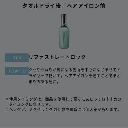
タオルドライ後／ヘアアイロン前
ITEM
リファロックトリートメント
ITEM
リファツヤロック
適量(２～３プッシュ)を手にとり、毛先を中心に髪
HOW TO
頭のはちの部分に、手ぐしで空気を含ませるように
HOW TO
ITEM
リファストレートロック
全体になじませる。
軽くなじませ、コーミングで整えます。
クセやうねりが気になる箇所を中心になじませてド
HOW TO
ライヤーで乾かす。ヘアアイロンを通すことでまと
まりのある髪に。
※使用タイミングは、商品を使用して頂くにあたっておすすめの
タイミングになります。
※ヘアケア、スタイリングの仕方や順番には個人差があります。
スタイリング時