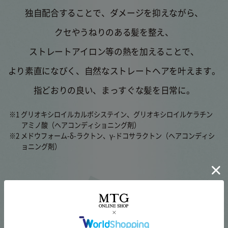
独自配合することで、
ダメージを抑えながら、
クセやうねりのある髪を整え、
ストレートアイロン等の熱を加えることで、
より素直になびく、自然なストレートヘアを叶えます。
指どおりの良い、まっすぐな髪を日常に。
※1 グリオキシロイルカルボシステイン、グリオキシロイルケラチン
アミノ酸（ヘアコンディショニング剤）
※2 メドウフォーム-δ-ラクトン、γ-ドコサラクトン（ヘアコンディシ
ョニング剤）