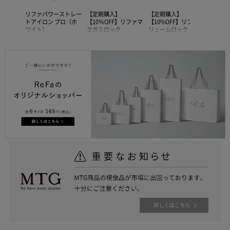
リファパワーストレー
【定期購入】
【定期購入】
リファ
】リファボ
トアイロン プロ（ホ
【10％OFF】リファマ
【10%OFF】リファボ
トアイ
ク
ワイト）
エガミロック
リュームロック
ワイト