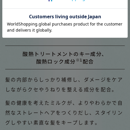
クセやうねりを整え、
まっすぐにロック
酸熱トリートメントのキー成分、
※1
酸熱ロック成分
配合
髪の内部からしっかり補修し、ダメージをケア
しながらクセやうねりを整える成分を配合。
髪の健康を考えたミルクが、よりやわらかで自
然なストレートヘアをつくりだし、スタイリン
グしやすい素直な髪をキープします。