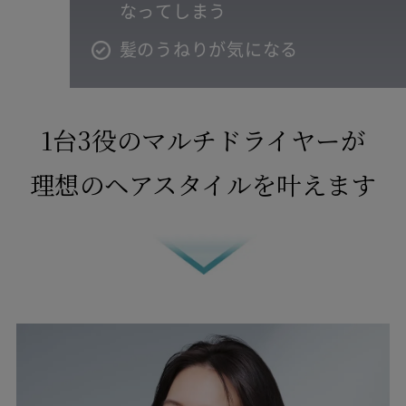
合
なってしまう
但し次に掲げる場合は、保証の対象外とします。
髪のうねりが気になる
(1) 本製品の盗難、紛失の場合
(2) 地震、津波、噴火に起因する場合
(3) 本製品において損害を確認することができない場合
(4) 本製品の、機能および使用の際に影響のない外観上のキ
1台3役のマルチドライヤーが
ズ、汚れ、液晶の画面焼けやピクセル抜け、輝度低下等
詳しくは「
きちんと保証サービス規定
」をご確認
理想のヘアスタイルを叶えます
ください。
保証期間