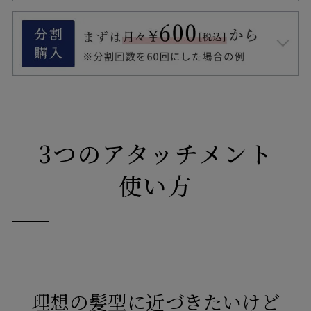
保証期間は5年間
期間中は修理･代替品の費用負
担がなし
※1
※1 自然故障、物損故障が発生し製品が正常に
機能しなくなったことが当社にて認められ
た場合に限ります。また製品の機能および
3つのアタッチメント
使用の際に、影響のない、外観上のキズ、
汚れ、液晶の画面焼けやピクセル抜け、輝
使い方
度低下等は保証の対象外となります。
当社の判断により、無償修理に代えて、代
替品を提供する場合があります。
代替品の
提供により、本サービスは終了します。
延
長保証書により設定された保証期間は延長
されません。
理想の髪型に近づきたいけど
詳しくは「
きちんと保証サービス規定
」を