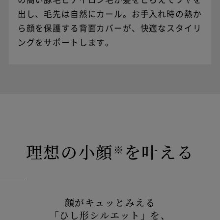
必要となる場合がございます。
※別ウインドウが開きます
出し、毛先は自然にカール。お手入れ時の熱か
※分割回数を60回にした場合の例です。分割
回数はお客様にてご選択いただけます。
ら顔を保護する背面カバーが、快適なスタイリ
ングをサポートします。
理想の小顔
を叶える
※
顔がキュッとみえる
「ひし形シルエット」を、