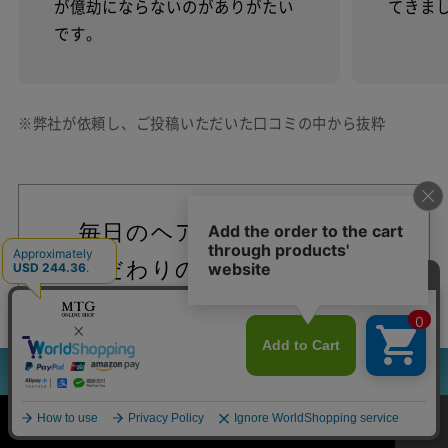
が億劫にならないのがありがたい
てきま
です。
※弊社が依頼し、ご投稿いただいた口コミの中から抜粋
毎日のヘアケア時間を彩る
こだわりのホワイトカラー
本商品カラーの「ホワイト」は、塗装に含まれるメ
タリック層が光の反射・屈折によって、青みがかっ
3つのアタッチメント
使い方
FAQ
たように見えます。
ご購入はこちら
白のもつ奥行きを洗練されたニュアンスで表現し、
毎日のヘアケア時間に特別感を添えることを目指し