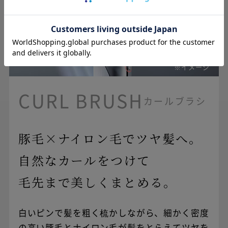
支払月額（初月）：1,000円（税込）
支払月額（次月以降）：700円（税込）
支払期間：5年
支払回数：60回
実質年率：0%（当社負担）
分割手数料：0%（当社負担）
※イメージ
引き渡し日：株式会社ジャックスの審査終了
後、5営業日以内での発送
CURL BRUSH
カールブラシ
※ご本人様のみのお申込みとなります。
※お届け先がご注文者の氏名・住所と異なる
場合お申し込みできません。
豚毛×ナイロン毛でツヤ髪へ。
※ご注文後、株式会社ジャックスよりクレジ
自然なカールをつけて
ット確認のお電話が、ご本人様あてに入る
場合がございます。
（株）ジャックスにおいて
毛先まで美しくまとめる。
※株式会社ジャックスの審査の結果、ご希望
審査承認が確認でき次第、ご注文を確定しま
に添いかねる場合もあります。
す。
※18歳未満のお客様はご利用いただけませ
ん。
白いピンで髪を粗く梳かしながら、細かく密度
※18歳以上20歳未満のお客様は親権者情報が
より詳しいご説明はこちら
の高い豚毛とナイロン毛が髪をとらえてツヤを