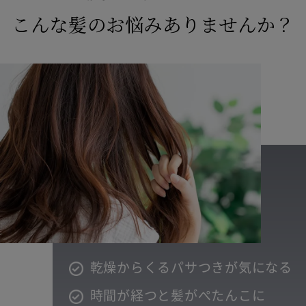
ご確認ください。
こんな髪のお悩みありませんか？
保証範囲
自然故障
製品の取扱説明書に記載されている使用上の注意
等に従い正常に使用したにもかかわらず本製品が
正常に機能しなくなった場合
物損故障
ご加入いただいたお客様または第三者の故意また
乾燥からくるパサつきが気になる
は重過失によらない破損、落下、水濡れ等の偶然
の事故により本製品が正常に機能しなくなった場
時間が経つと髪がぺたんこに