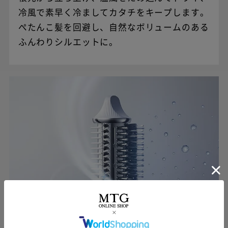
3ステップ
冷風で素早く冷ましてカタチをキープします。
ぺたんこ髪を回避し、自然なボリュームのある
現金販売価格：38,500円（税込）
ふんわりシルエットに。
支払総額：38,500円（税込）
注文完了画面で
支払月額（初月）：3,100円（税込）
「注文を確定する」ボタンをクリック
支払月額（次月以降）：600円（税込）
支払期間：5年
支払回数：60回
実質年率：0%（当社負担）
分割手数料：0%（当社負担）
引き渡し日：株式会社ジャックスの審査終了
後、5営業日以内での発送
（株）ジャックスのお申込み画面にて、
お手続きください。
現金販売価格：42,300円（税込）
支払総額：42,300円（税込）