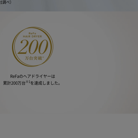
当社調べ）
【ご注意】2022年4月14日以前にサービスに加入された方
ReFaのヘアドライヤーは
月14日以前に延長保証サービスに加入された方につきましては、保証
※1
累計200万台
を達成しました。
、物損故障は保証対象外となります。ご自身の保証内容をご確認
時に同梱させていただいております「延長保証書」をご確認くだ