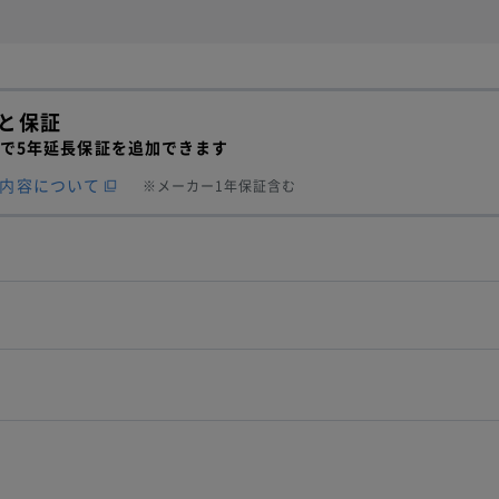
と保証
900で5年延長保証を追加できます
内容について
※
メーカー1年保証含む