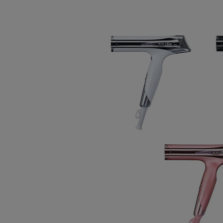
支払総額
支払月
支払月
支払期
支払回
実質年
分割手
引き渡
※ご本
※お届
※ご注
あて
※株式
（株
※18
※18
す。
※分割