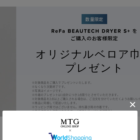
お申し込みの
3ステップ
数量限定
を
注文完了画面で
「注文を確定する」ボタンをクリック
ご購入のお客様限定
価格：39,600円（税込）
：39,600円（税込）
オリジナルベロア
額（初月）：4,200円（税込）
プレゼント
額（次月以降）：600円（税込）
間：5年
数：60回
※対象商品をご購入でプレゼントいたします。
率：0%（当社負担）
※なくなり次第終了です。
※写真はイメージです。
数料：0%（当社負担）
※巾着のプレゼントは1会計につき1点限りとさせていただきます。
※対象商品を2点以上ご購入される場合は、ご注文を分けていただくようお願いい
し日：株式会社ジャックスの審査終了後、5営業日以内での発
※商品に同梱して配送いたします。
※ラッピング用ではございません。持ち運び用の巾着です。
※単品注文のみ対象になります。（ギフトラッピング対象外）
（株）ジャックスのお申込み画面にて、
お手続きください。
価格：43,500円（税込）