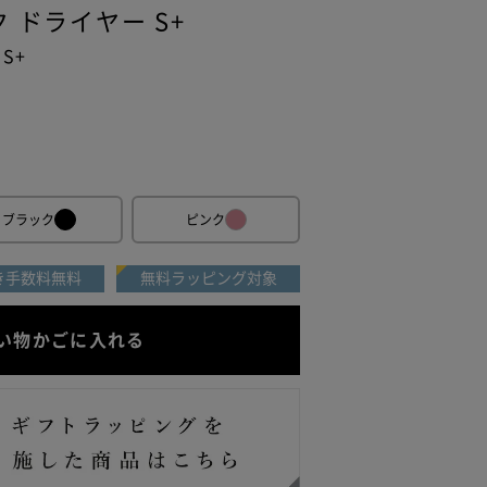
 ドライヤー S+
 S+
送
ブラック
ピンク
き手数料無料
無料ラッピング対象
せん。
ご本人様
い物かごに入れる
ります。
ます。
いま
択いた