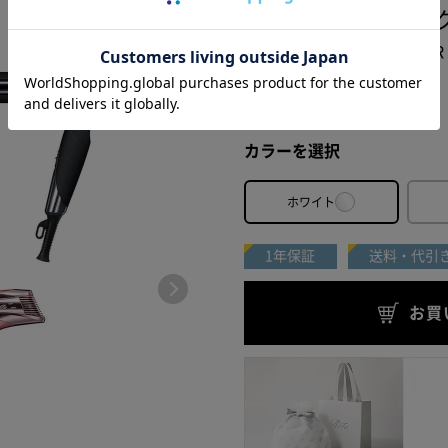
リファビューテック
：43,500円（税込）
額（初月）：2,200円（税込）
ReFa BEAUTECH DRYER
額（次月以降）：700円（税込）
39,600
¥
間：5年
[税込]
数：60回
率：0%（当社負担）
カラーを選択
数料：0%（当社負担）
し日：株式会社ジャックスの審査終了後、5営業日以内での発
ホワイト
人様のみのお申込みとなります。
1年保証
送料・代引
け先がご注文者の氏名・住所と異なる場合お申し込みできま
文後、株式会社ジャックスよりクレジット確認のお電話が、
お買
に入る場合がございます。
会社ジャックスの審査の結果、ご希望に添いかねる場合もあ
）ジャックスにおいて
審査承認が確認でき次第、ご注文を確定し
歳未満のお客様はご利用いただけません。
歳以上20歳未満のお客様は親権者情報が必要となる場合がござ
より詳しいご説明はこちら
回数を60回にした場合の例です。分割回数はお客様にてご選