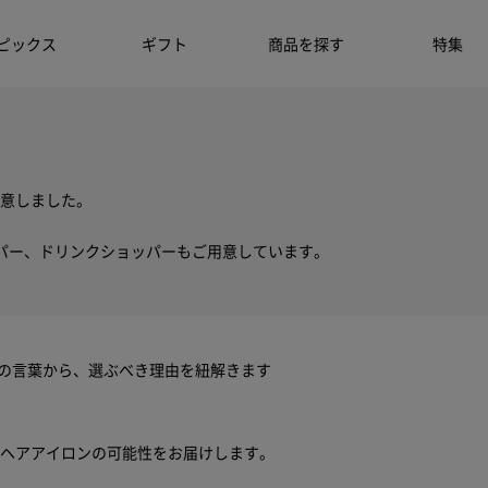
ピックス
ギフト
商品を探す
特集
意しました。
パー、ドリンクショッパーもご用意しています。
きちんと保証について
ちの言葉から、選ぶべき理由を紐解きます
自然故障に加え物損故障にも対応
ヘアアイロンの可能性をお届けします。
保証期間は5年間