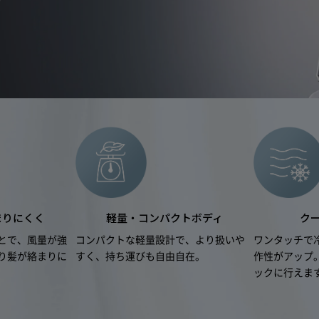
製品の取扱説明書に記載されている使用上の注
然故障
使用したにもかかわらず本製品が正常に機能し
ご加入いただいたお客様または第三者の故意ま
ない破損、落下、水濡れ等の偶然の事故により
能しなくなった場合
但し次に掲げる場合は、保証の対象外とします
損故障
(1) 本製品の盗難、紛失の場合
(2) 地震、津波、噴火に起因する場合
(3) 本製品において損害を確認することができない場合
(4) 本製品の、機能および使用の際に影響のない外観上のキ
焼けやピクセル抜け、輝度低下等
まりにくく
軽量・コンパクトボディ
ク
詳しくは「
きちんと保証サービス規定
」をご確認ください。
とで、風量が強
コンパクトな軽量設計で、より扱いや
ワンタッチで
り髪が絡まりに
すく、持ち運びも自由自在。
作性がアップ
ックに行えま
保証期間