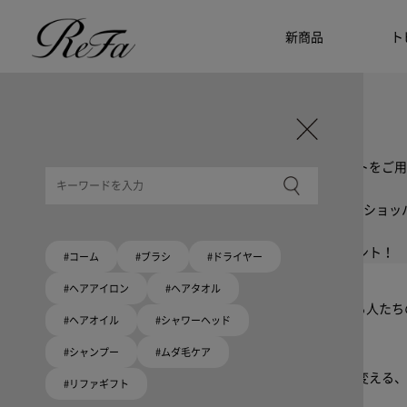
新商品
ト
ギフト選びに迷ったら
リファのおすすめギフト
贈る相手・予算別で、ギフトにおすすめの
ReFa商品をご紹介します。プレゼント選びの参考に。
大切な人へのギフトを美しく
ギフトラッピングセット
限定ラッピングバック・ショッパーまたはギフトスリーブセットをご用
大切な人への贈り物に
リファオリジナルショッパー
リファロゴが入った、白色のショッパーを6サイズ、ピンク色のショッ
8月10日はハートの日
ハートの新商品が登場！
期間限定で対象商品のご購入でオリジナルショッパーをプレゼント！
#コーム
#ブラシ
#ドライヤー
Because ReFa | 上質な美しさを、妥協しない人へ
#ヘアアイロン
#ヘアタオル
高機能ドライヤー Xモデルに宿る美学。上質な美しさを追求する人た
#ヘアオイル
#シャワーヘッド
#シャンプー
#ムダ毛ケア
いい髪めざす、大人たちへ。
髪がきれいって嬉しい。「でもヘアケアは大変」という概念を変える、
#リファギフト