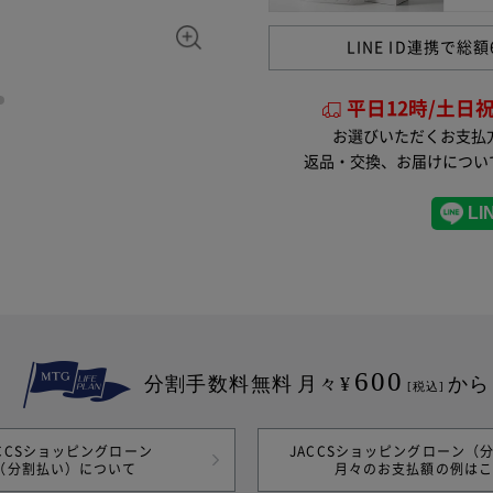
※別ウインドウが開きます
ます。
LINE ID連携で
総額
平日12時/土日
お選びいただくお支払
返品・交換、お届けについ
600
分割手数料無料
月々¥
から
[税込]
ACCSショッピングローン
JACCSショッピングローン（
（分割払い）について
月々のお支払額の例は