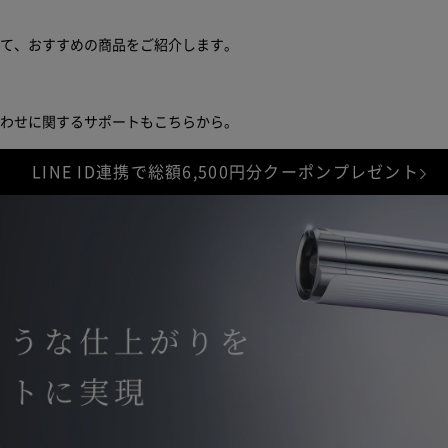
※1
期間中は修理･代替品の費用負担がなし
せて、おすすめの商品をご紹介します。
障、物損故障が発生し製品が正常に機能しなくなったことが当社にて認
す。また製品の機能および使用の際に、影響のない、外観上のキズ、汚
合わせに関するサポートもこちらから。
ピクセル抜け、輝度低下等は保証の対象外となります。
判断により、無償修理に代えて、代替品を提供する場合があります。
代
LINE ID連携で総額6,500円分クーポンプレゼント
サービスは終了します。
延長保証書により設定された保証期間は延長さ
は「
きちんと保証サービス規定
」をご確認ください。
保証範囲