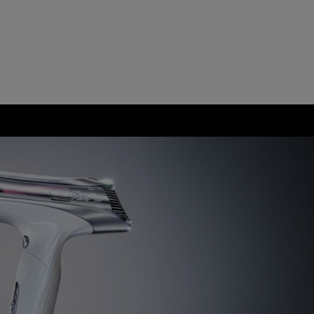
められた場合に
れ、液晶の画面
替品の提供によ
れません。