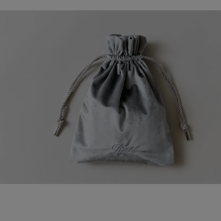
現金販売
支払総額
支払月
支払月
支払期
支払回
実質年
分割手
引き渡
現金販売