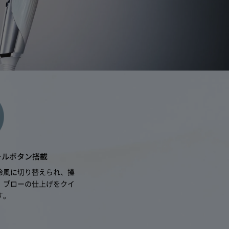
意等に従い正常に
なくなった場合
たは重過失によら
本製品が正常に機
。
ズ、汚れ、液晶の画面
ールボタン搭載
冷風に切り替えられ、操
。ブローの仕上げをクイ
す。