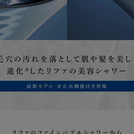
製品の取扱説明書に記載されている使用上の注
然故障
に使用したにもかかわらず本製品が正常に機能
合
ご加入いただいたお客様または第三者の故意ま
らない破損、落下、水濡れ等の偶然の事故によ
に機能しなくなった場合
但し次に掲げる場合は、保証の対象外とします
損故障
(1) 本製品の盗難、紛失の場合
(2) 地震、津波、噴火に起因する場合
(3) 本製品において損害を確認することができない場合
(4) 本製品の、機能および使用の際に影響のない外観上の
画面焼けやピクセル抜け、輝度低下等
詳しくは「
きちんと保証サービス規定
」をご確認ください。
保証期間