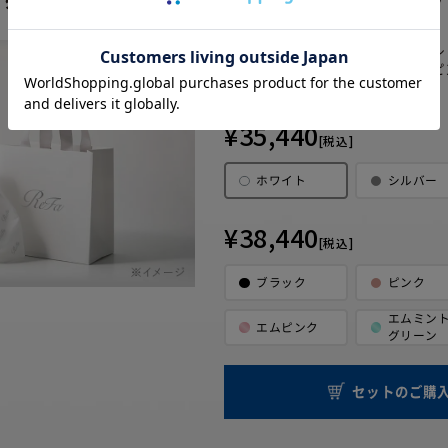
・リファファインバブル 
セット内容
・【セット限定】ラッピ
・ショッパー
¥35,440
[税込]
ホワイト
シルバー
¥38,440
[税込]
ブラック
ピンク
エムミン
エムピンク
グリーン
セットのご購