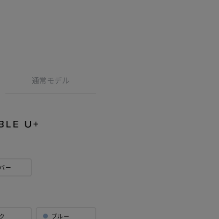
通常モデル
方
証範囲が自然
確認いただく
バー
認ください。
ク
ブルー