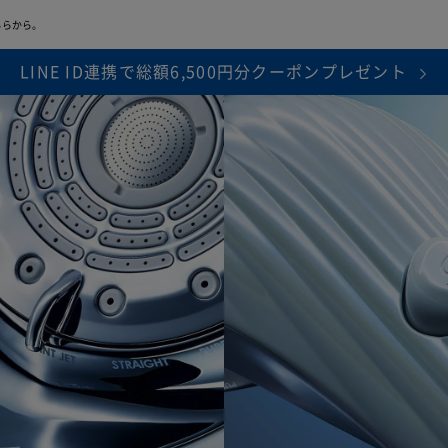
※1
期間中は修理･代替品の費用負担がなし
ちらから。
LINE ID連携で総額6,500円分クーポンプレゼント
障、物損故障が発生し製品が正常に機能しなくなったことが当社にて
ります。また製品の機能および使用の際に、影響のない、外観上のキ
面焼けやピクセル抜け、輝度低下等は保証の対象外となります。
判断により、無償修理に代えて、代替品を提供する場合があります。
、本サービスは終了します。
延長保証書により設定された保証期間は
は「
きちんと保証サービス規定
」をご確認ください。
保証範囲