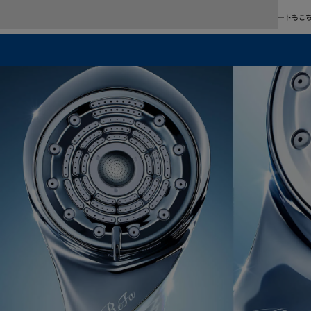
使い方＆アフターサポート
商品の使い方をご紹介します。よくあるご質問、修理・故障、お問い合わせに関するサポートもこ
※1 自然故
合に限
晶の画
当社の
により
ん。
詳しく