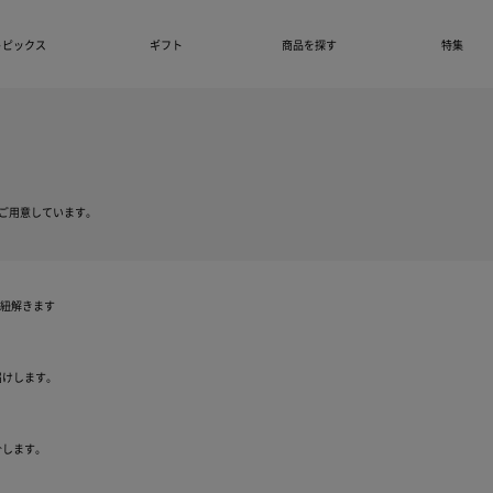
トピックス
ギフト
商品を探す
特集
ご用意しています。
を紐解きます
きちんと保証について
届けします。
自然故障に加え物損故障にも対応
介します。
保証期間は5年間