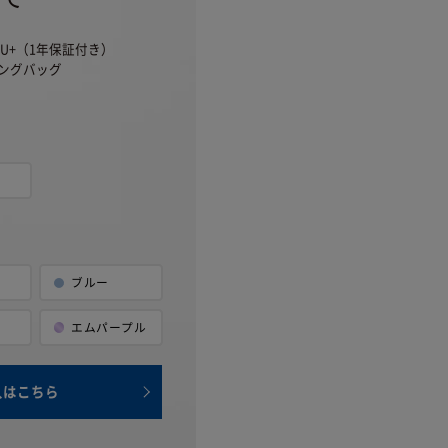
U+（1年保証付き）
ングバッグ
ブルー
ト
エム
パープル
入はこちら