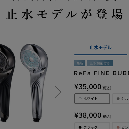
止水モデル
【ご注意】2022年4月14日以前にサービスに加入された
¥35,000
月14日以前に延長保証サービスに加入された方につきましては、保
[税込]
なり、物損故障は保証対象外となります。ご自身の保証内容をご
ホワイト
シル
品発送時に同梱させていただいております「延長保証書」をご確
¥38,000
[税込]
ブラック
ピン