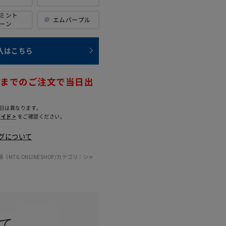
ミント
エム
パープル
ーン
入はこちら
時までのご注文で当日出
日は異なります。
イド >
をご確認ください。
グについて
（MTG ONLINESHOP/カテゴリ：シャ
て