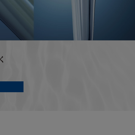
意等に従い正常
しなくなった場
たは重過失によ
り本製品が正常
。
キズ、汚れ、液晶の