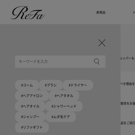
新商品
ギフト選びに迷ったら
リファのおすすめギフト
贈る相手・予算別で、ギフトにおすすめの
ReFa商品をご紹介します。プレゼント選びの参考に。
大切な人へのギフトを美しく
ギフトラッピングセット
限定ラッピングバック・ショッパーまたはギフトスリーブセットをご用意しました。
大切な人への贈り物に
リファオリジナルショッパー
リファロゴが入った、白色のショッパーを6サイズ、ピンク色のショッパー、ドリンクショッパーも
8月10日はハートの日
ハートの新商品が登場！
期間限定で対象商品のご購入でオリジナルショッパーをプレゼント！
Because ReFa | 上質な美しさを、妥協しない人へ
高機能ドライヤー Xモデルに宿る美学。上質な美しさを追求する人たちの言葉から、選ぶべき理由
#コーム
#ブラシ
#ドライヤー
#ヘアアイロン
#ヘアタオル
いい髪めざす、大人たちへ。
髪がきれいって嬉しい。「でもヘアケアは大変」という概念を変える、ヘアアイロンの可能性をお
#ヘアオイル
#シャワーヘッド
#シャンプー
#ムダ毛ケア
ブラシ・コームヘアケアルーティン
起床から就寝前まで一日中使えるブラシ・コーム。利用シーンにあわせて、おすすめの商品をご紹
#リファギフト