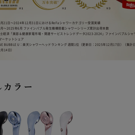
年2月21日〜2024年12月31日におけるReFaシャワーカテゴリー受賞実績
3年4月〜2025年6月 ファインバブル発生機構搭載シャワーシリーズ累計出荷本数
富士経済「美容＆健康家電市場・関連サービストレンドデータ2023-2024」ファインバブルシ
内マーケットシェア
 FINE BUBBLE U：楽天シャワーヘッドランキング 週間1位（更新日：2025年12月17日）（集計
2月14日）