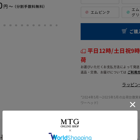
エム
エムピンク
グリ
ご購
平日12時/土日祝9
荷
お選びいただくお支払方法によって発送
返品・交換、お届けについては
ご利用ガ
ラッピン
*2024年5月〜2025年5月の出荷台数実績
ワーヘッド）
大切な人への贈り物に、想いを込め