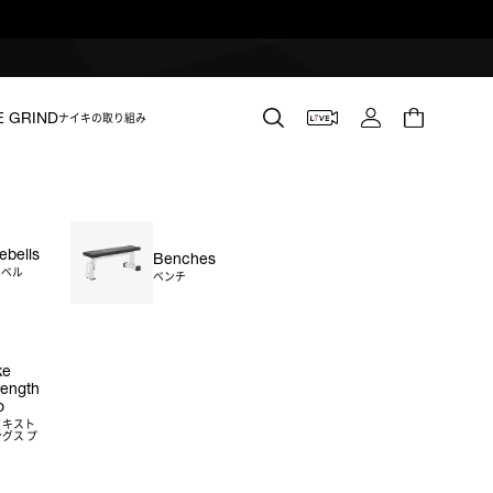
E GRIND
ナイキの取り組み
lebells
Benches
ルベル
ベンチ
ke
rength
o
イキスト
グス プ