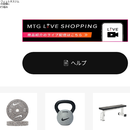
商品のご購入で
ー
フィットネスジム
を
の設備に
ポイント
貯まる
無料
が
取り組み
代引き手数料
※100円（税込）につき1ポイント、
ランクアップで還元率アップ
ヘルプ