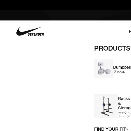
PRODUCTS
申し訳ございません。この商品には詳細情
Dumbbell
ダンベル
＃ダンベル
＃ケトルベル
＃バーベル
＃プレート
＃ベ
Racks
&
Storag
EXCLUSIVE REWARDS
ラック・
トレージ
MTG公式オンラインショップ限定特典
FIND YOUR FIT
シー