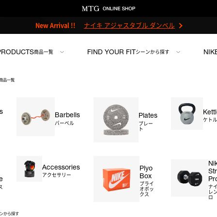
New Arrival !!
ナイキ アジャスタブル ダンベル
PRODUCTS
FIND YOUR FIT
NIK
商品一覧
シーンから探す
報がありません。
商品一覧
s
Kett
Barbells
Plates
MTG ONLINESHOP ホームへ
ケト
バーベル
プレー
ト
ンチ
＃ストレージ
＃アクセサリー
＃プライオボックス
＃プロ
Ni
Accessories
Plyo
St
Box
アクセサリー
Pr
e
プライ
ナ
ス
オボッ
レン
クス
ロ
ンから探す