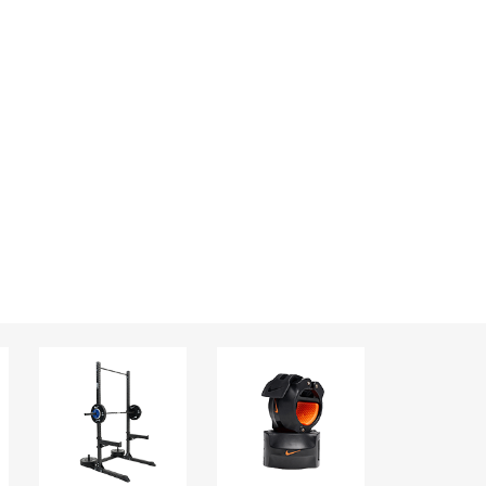
LINE ID連携で総額
6,500
OFF
円分
クーポンプレゼント
※ご利用には条件が
あります