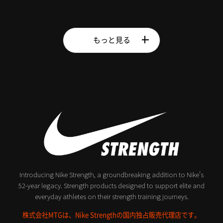
もっと見る
Introducing Nike Strength, a groundbreaking addition to Nike’s
52-year legacy.
Strength products designed to support elite and
everyday athletes on their strength training journeys.
株式会社MTGは、Nike Strengthの国内独占販売代理店です。