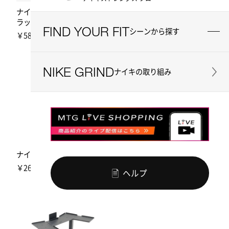
ナイキ ダンベルストレージ
ナイキ プレートツリー アン
ラック
ド バーベルホルダー
FIND YOUR FIT
シーンから探す
￥58,520
￥47,630
[税込]
[税込]
NIKE GRIND
ナイキの取り組み
ナイキ ダンベルツリー
ナイキ ケトルベル アンド ダ
ンベルストレージラック
￥26,070
[税込]
ヘルプ
￥79,200
[税込]