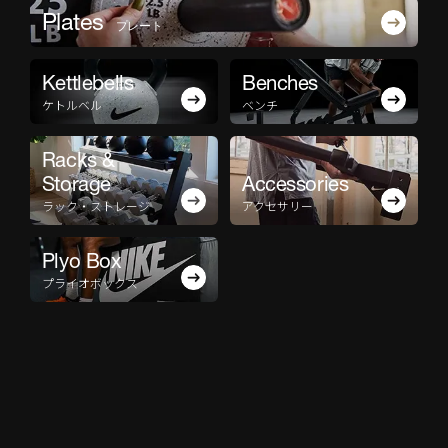
Plates
プレート
Kettlebells
Benches
ケトルベル
ベンチ
Racks &
Storage
Accessories
ラック・ストレージ
アクセサリー
Plyo Box
プライオボックス