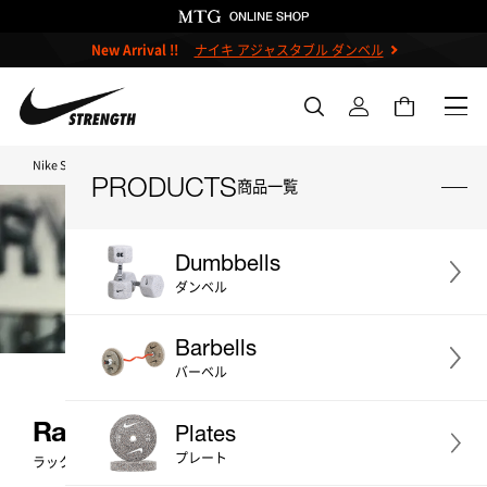
New Arrival !!
ナイキ アジャスタブル ダンベル
Nike Strength TOP
Racks & Storage
PRODUCTS
商品一覧
Dumbbells
ダンベル
＃ダンベル
＃ケトルベル
Barbells
＃バーベル
＃プレート
＃ベンチ
バーベル
＃ストレージ
＃アクセサリー
Racks & Storage
Plates
(
7
)
＃プライオボックス
＃プロ
プレート
ラック・ストレージ