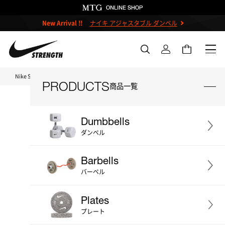
New Arrival !!
ナイキ アジャスタブル ダンベル
Nike Strength TOP
ナイキ スクワットスタンド
PRODUCTS
商品一覧
Dumbbells
ダンベル
＃ダンベル
＃ケトルベル
Barbells
＃バーベル
＃プレート
＃ベンチ
バーベル
＃ストレージ
＃アクセサリー
Plates
＃プライオボックス
＃プロ
プレート