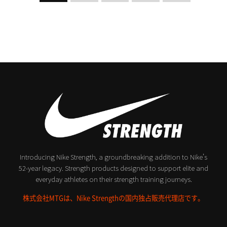
Introducing Nike Strength, a groundbreaking addition to Nike’s
52-year legacy.
Strength products designed to support elite and
everyday athletes on their strength training journeys.
株式会社MTGは、Nike Strengthの国内独占販売代理店です。