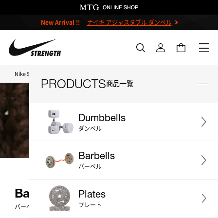
New Arrival !!
ナイキ アジャスタブル ダンベル
Nike Strength TOP
Barbells
PRODUCTS
商品一覧
Dumbbells
ダンベル
＃ダンベル
＃ケトルベル
Barbells
＃バーベル
＃プレート
＃ベンチ
バーベル
＃ストレージ
＃アクセサリー
Barbells
Plates
(
8
)
＃プライオボックス
＃プロ
プレート
バーベル