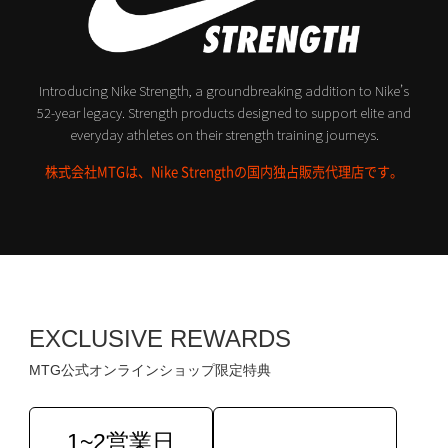
Introducing Nike Strength, a groundbreaking addition to Nike’s
52-year legacy.
Strength products designed to support elite and
everyday athletes on their strength training journeys.
株式会社MTGは、Nike Strengthの国内独占販売代理店です。
EXCLUSIVE REWARDS
MTG公式オンラインショップ限定特典
1~2営業日