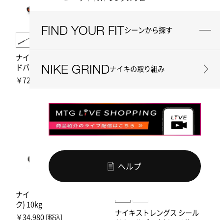
FIND YOUR FIT
シーンから探す
ナイキ 1972パワーバー
20kg
ナイキストレングス シール
￥78,870
[税込]
NIKE GRIND
ドバーベル 20kg (ブラック)
ナイキの取り組み
￥72,490
[税込]
ヘルプ
ナイキ カールバー (ブラッ
ク) 10kg
ナイキストレングス シール
￥34,980
[税込]