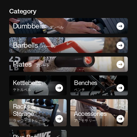
Category
Dumbbells
ダンベル
Barbells
バーベル
Plates
プレート
Kettlebells
Benches
ケトルベル
ベンチ
Racks &
Storage
Accessories
ラック・ストレージ
アクセサリー