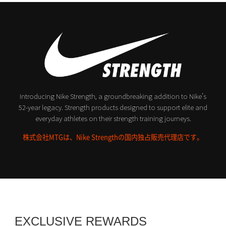
Introducing Nike Strength, a groundbreaking addition to Nike’s
52-year legacy.
Strength products designed to support elite and
everyday athletes on their strength training journeys.
株式会社MTGは、Nike Strengthの国内独占販売代理店です。
EXCLUSIVE REWARDS