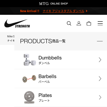
New Arrival !!
ナイキ アジャスタブル ダンベル
Nike Strength TOP
PRODUCTS
商品一覧
ナイキストレングス シールドカールバー (オレンジ) 10kg
Dumbbells
ダンベル
＃ダンベル
＃ケトルベル
Barbells
＃バーベル
＃プレート
＃ベンチ
バーベル
＃ストレージ
＃アクセサリー
Plates
＃プライオボックス
＃プロ
プレート