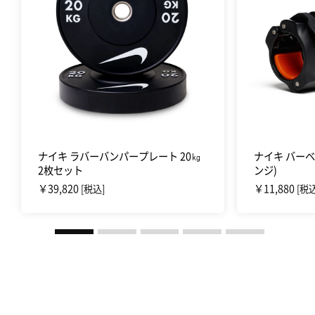
ナイキ ラバーバンパープレート 20㎏
ナイキ バーベ
2枚セット
ンジ)
￥39,820
￥11,880
[税込]
[税込