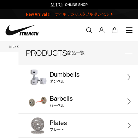
New Arrival !!
ナイキ アジャスタブル ダンベル
Nike Strength TOP
ナイキストレングス シールドバーベル 20kg (ブラック)
PRODUCTS
商品一覧
Dumbbells
ダンベル
＃ダンベル
＃ケトルベル
Barbells
＃バーベル
＃プレート
＃ベンチ
バーベル
＃ストレージ
＃アクセサリー
Plates
＃プライオボックス
＃プロ
プレート