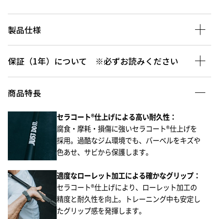
製品仕様
保証（1年）について ※必ずお読みください
商品特長
セラコート®仕上げによる高い耐久性：​
腐食・摩耗・損傷に強いセラコート®仕上げを
採用。​過酷なジム環境でも、バーベルをキズや
色あせ、サビから保護します。​
適度なローレット加工による確かなグリップ：​
セラコート®仕上げにより、ローレット加工の
精度と耐久性を向上。​トレーニング中も安定し
たグリップ感を発揮します。​