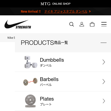
New Arrival !!
ナイキ アジャスタブル ダンベル
Nike Strength TOP
ナイキ 1972パワーバー 20kg
PRODUCTS
商品一覧
Dumbbells
ダンベル
＃ダンベル
＃ケトルベル
Barbells
＃バーベル
＃プレート
＃ベンチ
バーベル
＃ストレージ
＃アクセサリー
Plates
＃プライオボックス
＃プロ
プレート