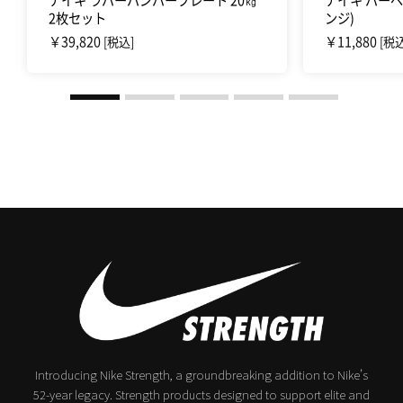
ナイキ ラバーバンパープレート 20㎏
ナイキ バーベ
2枚セット
ンジ)
￥39,820
￥11,880
[税込]
[税込
Introducing Nike Strength, a groundbreaking addition to Nike’s
52-year legacy.
Strength products designed to support elite and