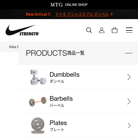
New Arrival !!
ナイキ アジャスタブル ダンベル
Nike Strength TOP
ナイキ グラインドバンパープレート SU26 5kg 2枚セット
PRODUCTS
商品一覧
Dumbbells
ダンベル
＃ダンベル
＃ケトルベル
Barbells
＃バーベル
＃プレート
＃ベンチ
バーベル
＃ストレージ
＃アクセサリー
Plates
＃プライオボックス
＃プロ
プレート