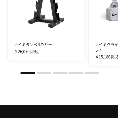
ナイキ ダンベルツリー
ナイキ グライ
ット
￥26,070
[税込]
￥15,180
[税込