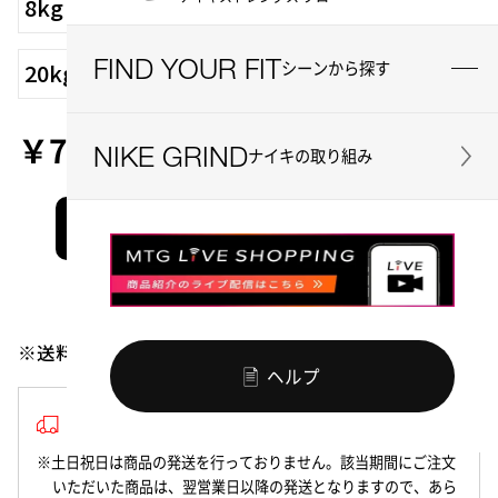
8kg
9kg
10kg
12.5kg
15kg
17.5kg
FIND YOUR FIT
20kg
22.5kg
シーンから探す
￥7,040
NIKE GRIND
ナイキの取り組み
71 ポイント
お買い物かごに入れる
お気に入り
シェアする
※送料無料
ヘルプ
3~5営業日以内の発送
※土日祝日は商品の発送を行っておりません。該当期間にご注文
いただいた商品は、翌営業日以降の発送となりますので、あら