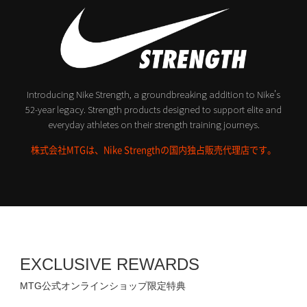
Introducing Nike Strength, a groundbreaking addition to Nike’s
52-year legacy.
Strength products designed to support elite and
everyday athletes on their strength training journeys.
株式会社MTGは、Nike Strengthの国内独占販売代理店です。
EXCLUSIVE REWARDS
MTG公式オンラインショップ限定特典