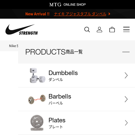
New Arrival !!
ナイキ アジャスタブル ダンベル
Nike Strength TOP
ナイキ ダンベル 1kg 2個セット
PRODUCTS
商品一覧
Dumbbells
ダンベル
＃ダンベル
＃ケトルベル
Barbells
＃バーベル
＃プレート
＃ベンチ
バーベル
＃ストレージ
＃アクセサリー
Plates
＃プライオボックス
＃プロ
プレート