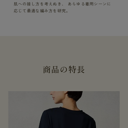
肌への接し方を考えぬき、 あらゆる着用シーンに
応じて最適な編み方を研究。
商
品
の
特
長