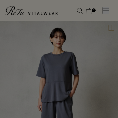
0
WOMEN
MEN
OTHE
OTHE
SLEEP WEAR
SLEEP WEAR
新商品
新商品
アクセ
アクセ
全ての商
全ての商
サリー
サリー
品
品
メディ
メディ
カル
カル
ピロー
ピロー
INSTAGR
INSTAGR