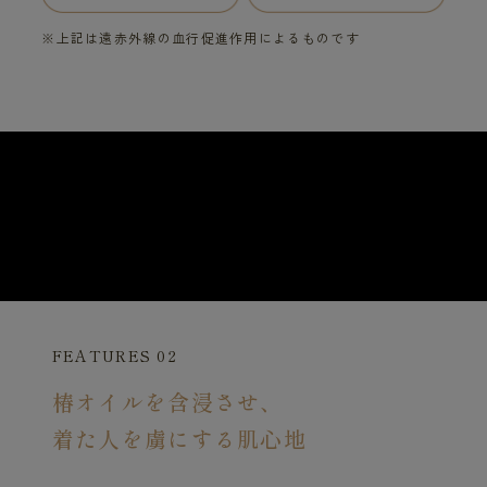
※上記は遠赤外線の血行促進作用によるものです
FEATURES 02
椿オイルを含浸させ、
着た人を虜にする肌心地