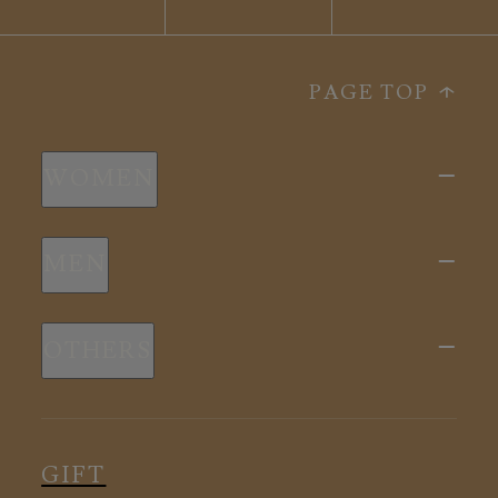
PAGE TOP
WOMEN
新商品
MEN
全ての商品
新商品
スリープウェア
OTHERS
全ての商品
ルームウェア
ピロー
スリープウェア
インナー
メディカル
ルームウェア
GIFT
アクセサリー