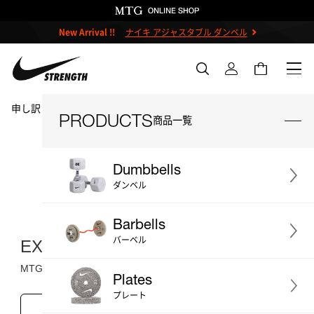
New Arrival !!
ナイキ アジャスタブル ダンベル
申し訳ございません。この商品には詳細情報がありません。
PRODUCTS
商品一覧
MTG ONLINESHOP ホームへ
Dumbbells
ダンベル
＃ダンベル
＃ケトルベル
Barbells
＃バーベル
＃プレート
＃ベンチ
バーベル
EXCLUSIVE REWARDS
＃ストレージ
＃アクセサリー
MTG公式オンラインショップ限定特典
Plates
＃プライオボックス
＃プロ
プレート