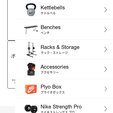
1~2営業日
代引き手数料
Kettlebells
以内の発送
無料
ケトルベル
Benches
ベンチ
※土日祝日は商品の発送を
行っておりません。
Racks & Storage
LINE ID連携で総額
商品のご購入で
ラック・ストレージ
6,500
OFF
ポイント
貯まる
円分
が
クーポンプレゼント
Accessories
アクセサリー
※ご利用には条件が
※100円（税込）につき1ポイント、
あります
ランクアップで還元率アップ
Plyo Box
プライオボックス
Nike Strength Pro
ナイキストレングス プロ