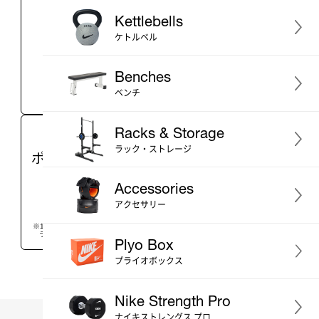
1~2営業日
代引き手数料
Kettlebells
以内の発送
無料
ケトルベル
Benches
ベンチ
※土日祝日は商品の発送を
行っておりません。
Racks & Storage
LINE ID連携で総額
商品のご購入で
ラック・ストレージ
6,500
OFF
ポイント
貯まる
円分
が
クーポンプレゼント
Accessories
アクセサリー
※ご利用には条件が
※100円（税込）につき1ポイント、
あります
ランクアップで還元率アップ
Plyo Box
プライオボックス
Nike Strength Pro
ナイキストレングス プロ