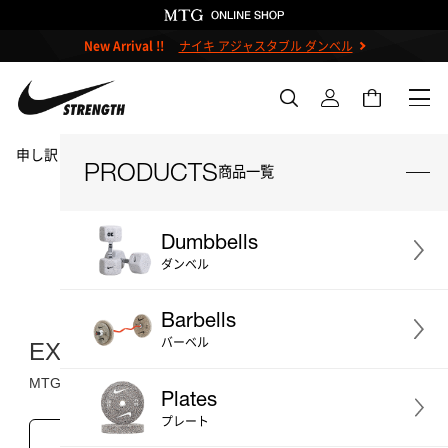
New Arrival !!
ナイキ アジャスタブル ダンベル
申し訳ございません。この商品には詳細情報がありません。
PRODUCTS
商品一覧
MTG ONLINESHOP ホームへ
Dumbbells
ダンベル
＃ダンベル
＃ケトルベル
Barbells
＃バーベル
＃プレート
＃ベンチ
バーベル
EXCLUSIVE REWARDS
＃ストレージ
＃アクセサリー
MTG公式オンラインショップ限定特典
Plates
＃プライオボックス
＃プロ
プレート