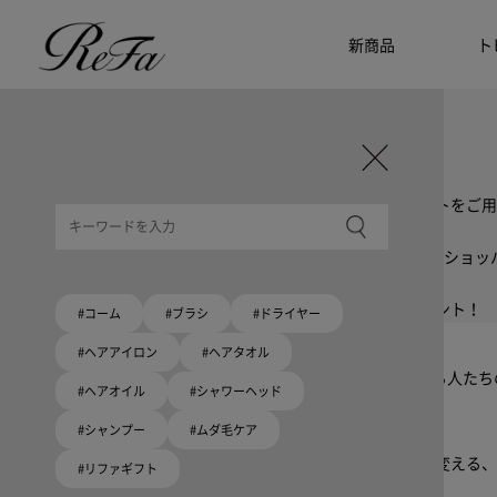
新商品
ト
ギフト選びに迷ったら
リファのおすすめギフト
贈る相手・予算別で、ギフトにおすすめの
ReFa商品をご紹介します。プレゼント選びの参考に。
大切な人へのギフトを美しく
ギフトラッピングセット
限定ラッピングバック・ショッパーまたはギフトスリーブセットをご用
大切な人への贈り物に
リファオリジナルショッパー
リファロゴが入った、白色のショッパーを6サイズ、ピンク色のショッ
8月10日はハートの日
ハートの新商品が登場！
期間限定で対象商品のご購入でオリジナルショッパーをプレゼント！
#コーム
#ブラシ
#ドライヤー
Because ReFa | 上質な美しさを、妥協しない人へ
#ヘアアイロン
#ヘアタオル
高機能ドライヤー Xモデルに宿る美学。上質な美しさを追求する人た
#ヘアオイル
#シャワーヘッド
#シャンプー
#ムダ毛ケア
いい髪めざす、大人たちへ。
髪がきれいって嬉しい。「でもヘアケアは大変」という概念を変える、
#リファギフト