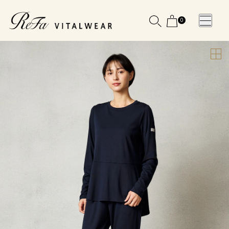
0
WOMEN
MEN
OTHE
OTHE
SLEEP WEAR
SLEEP WEAR
新商品
新商品
アクセ
アクセ
全ての商
全ての商
サリー
サリー
品
品
メディ
メディ
カル
カル
ピロー
ピロー
INSTAGR
INSTAGR