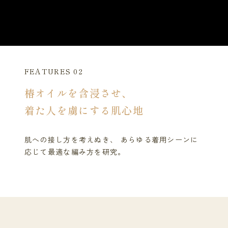
FEATURES 02
椿オイルを含浸させ、
着た人を虜にする肌心地
肌への接し方を考えぬき、 あらゆる着用シーンに
応じて最適な編み方を研究。