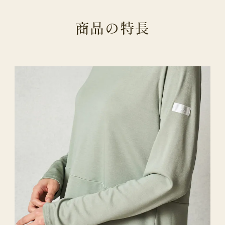
商
品
の
特
長