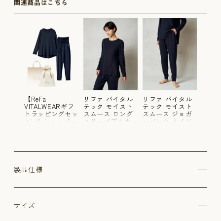
関連商品はこちら
イタル
【ReFa
リファ バイタル
リファ バイタル
【ReF
イスト
VITALWEARギフ
テック モイスト
テック モイスト
VITA
ジョガ
トラッピングセッ
スムース ロング
スムース ジョガ
トラ
ネイビ
トL & ショッパー
スリーブプルオー
ーパンツ ネイビ
トL 
M】リファ バイ
バー ネイビー SS
ー SS
M】リ
タルテック モイ
タルテ
ストスムース ロ
ストス
ングスリーブプル
ング
オーバー ネイビ
オーバ
ー SS & リファ
ー SS
製品仕様
バイタルテック
バイ
モイストスムース
モイ
ジョガーパンツ
ジョ
ネイビー SS
ネイビ
サイズ