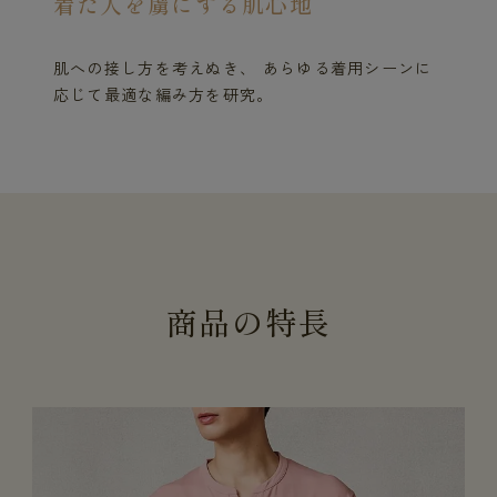
着た人を虜にする肌心地
肌への接し方を考えぬき、 あらゆる着用シーンに
応じて最適な編み方を研究。
商
品
の
特
長