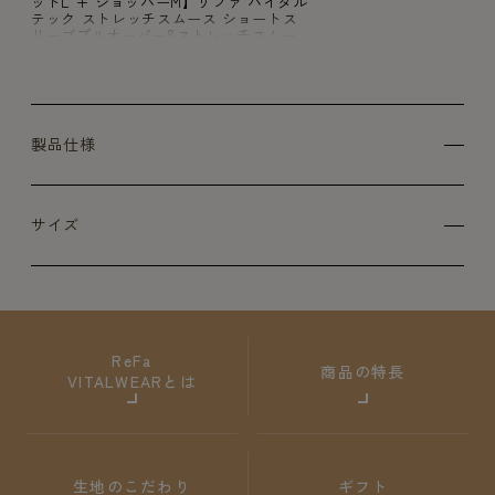
ットL + ショッパーM】リファ バイタル
テック ストレッチスムース ショートス
リーブプルオーバー&ストレッチスムー
ス ショートパンツ/MEN ピンク M
製品仕様
サイズ
ReFa
商品の特長
VITALWEARとは
生地のこだわり
ギフト