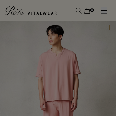
0
WOMEN
MEN
OTHE
OTHE
SLEEP WEAR
SLEEP WEAR
新商品
新商品
アクセ
アクセ
全ての商
全ての商
サリー
サリー
品
品
メディ
メディ
カル
カル
ピロー
ピロー
INSTAGR
INSTAGR