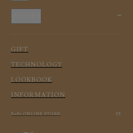
新商品
スリープウェア
OTHERS
全ての商品
ルームウェア
ピロー
スリープウェア
インナー
メディカル
ルームウェア
GIFT
アクセサリー
アクセサリー
TECHNOLOGY
LOOKBOOK
INFORMATION
ReFa ONLINE STORE