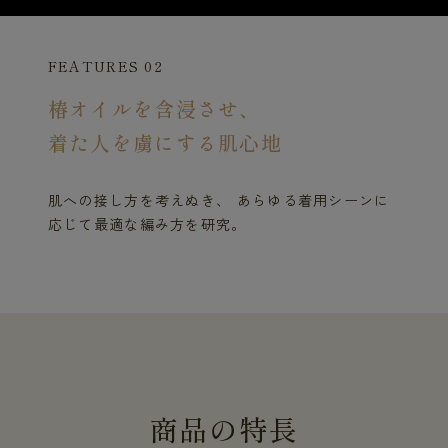
FEATURES 02
椿オイルを含浸させ、
着た人を虜にする肌心地
肌への接し方を考えぬき、 あらゆる着用シーンに
応じて最適な編み方を研究。
商
品
の
特
長