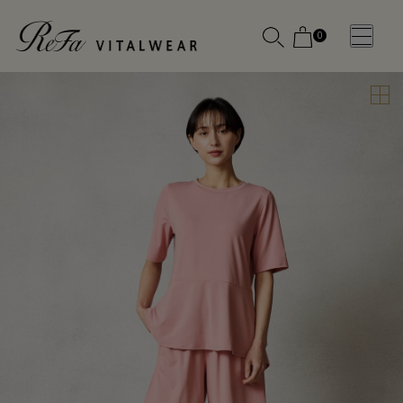
0
WOMEN
MEN
OTHE
OTHE
SLEEP WEAR
SLEEP WEAR
新商品
新商品
アクセ
アクセ
全ての商
全ての商
サリー
サリー
品
品
メディ
メディ
カル
カル
ピロー
ピロー
INSTAGR
INSTAGR