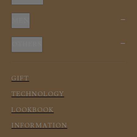
新商品
MEN
全ての商品
新商品
スリープウェア
OTHERS
全ての商品
ルームウェア
ピロー
スリープウェア
インナー
メディカル
ルームウェア
GIFT
アクセサリー
アクセサリー
TECHNOLOGY
LOOKBOOK
INFORMATION