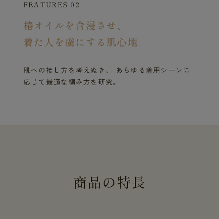
FEATURES 02
椿オイルを含浸させ、
着た人を虜にする肌心地
肌への接し方を考えぬき、 あらゆる着用シーンに
応じて最適な編み方を研究。
商
品
の
特
長