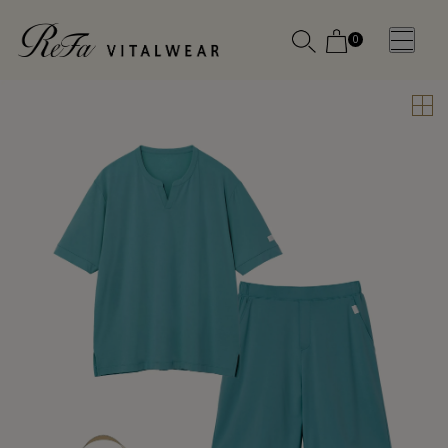
0
WOMEN
MEN
OTHE
OTHE
SLEEP WEAR
SLEEP WEAR
新商品
新商品
アクセ
アクセ
全ての商
全ての商
サリー
サリー
品
品
メディ
メディ
カル
カル
ピロー
ピロー
INSTAGR
INSTAGR