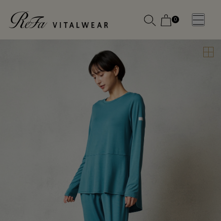
0
WOMEN
MEN
OTHE
OTHE
SLEEP WEAR
SLEEP WEAR
新商品
新商品
アクセ
アクセ
全ての商
全ての商
サリー
サリー
品
品
メディ
メディ
カル
カル
ピロー
ピロー
INSTAGR
INSTAGR