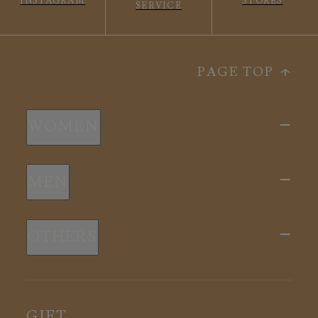
INSTAGRAM
STORES
SERVICE
PAGE TOP
WOMEN
新商品
MEN
全ての商品
新商品
スリープウェア
OTHERS
全ての商品
ルームウェア
ピロー
スリープウェア
インナー
メディカル
ルームウェア
GIFT