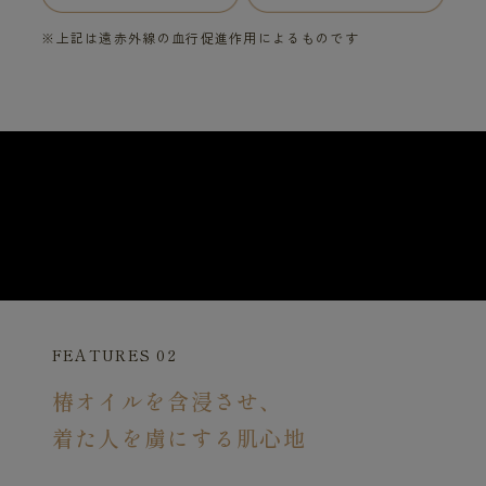
※上記は遠赤外線の血行促進作用によるものです
FEATURES 02
椿オイルを含浸させ、
着た人を虜にする肌心地