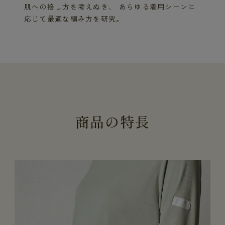
肌への接し方を考えぬき、 あらゆる着用シーンに
応じて最適な編み方を研究。
商
品
の
特
長