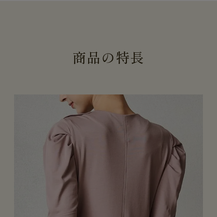
商
品
の
特
長