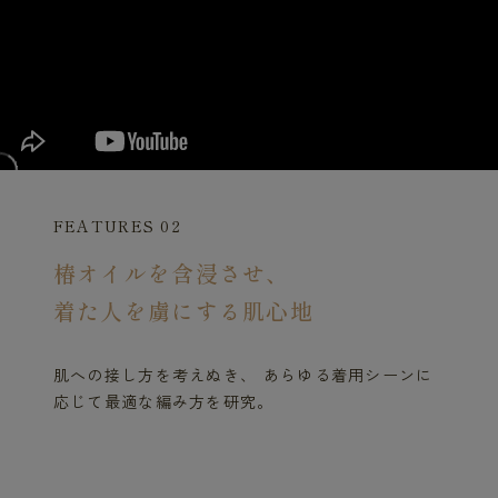
FEATURES 02
椿オイルを含浸させ、
着た人を虜にする肌心地
肌への接し方を考えぬき、 あらゆる着用シーンに
応じて最適な編み方を研究。