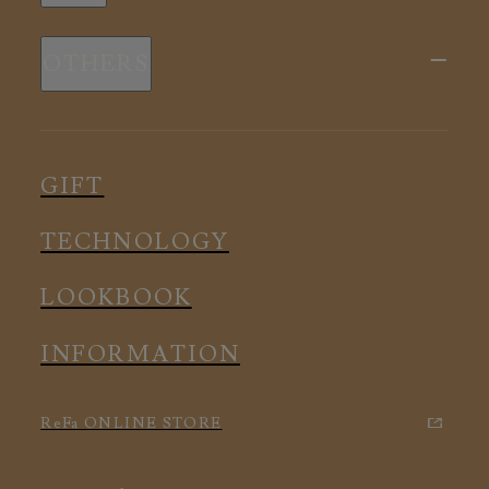
新商品
スリープウェア
OTHERS
全ての商品
ルームウェア
ピロー
スリープウェア
インナー
メディカル
ルームウェア
GIFT
アクセサリー
アクセサリー
TECHNOLOGY
LOOKBOOK
INFORMATION
ReFa ONLINE STORE