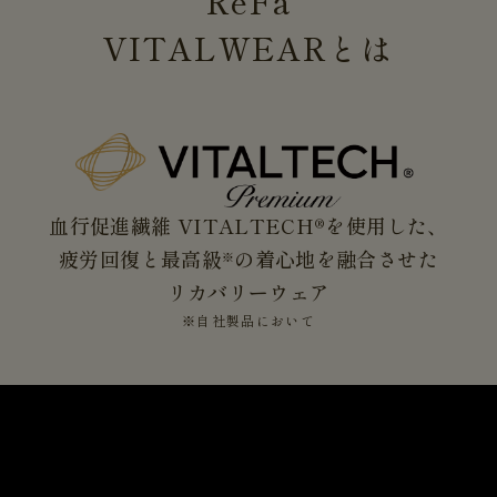
ReFa
VITALWEAR
とは
血行促進繊維 VITALTECH®を使用した、
疲労回復と最高級
の着心地を融合させた
※
リカバリーウェア
※自社製品において