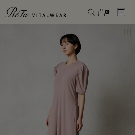
0
WOMEN
MEN
OTHE
OTHE
SLEEP WEAR
SLEEP WEAR
新商品
新商品
アクセ
アクセ
全ての商
全ての商
サリー
サリー
品
品
メディ
メディ
カル
カル
ピロー
ピロー
INSTAGR
INSTAGR