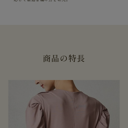
商
品
の
特
長