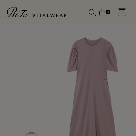
0
WOMEN
MEN
OTHE
OTHE
SLEEP WEAR
SLEEP WEAR
新商品
新商品
アクセ
アクセ
全ての商
全ての商
サリー
サリー
品
品
メディ
メディ
カル
カル
ピロー
ピロー
INSTAGR
INSTAGR