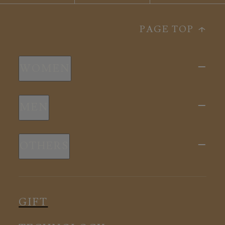
PAGE TOP
WOMEN
新商品
MEN
全ての商品
新商品
スリープウェア
OTHERS
全ての商品
ルームウェア
ピロー
スリープウェア
インナー
メディカル
ルームウェア
GIFT
アクセサリー
アクセサリー