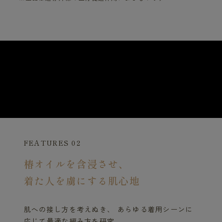
FEATURES 02
椿オイルを含浸させ、
着た人を虜にする肌心地
肌への接し方を考えぬき、 あらゆる着用シーンに
応じて最適な編み方を研究。