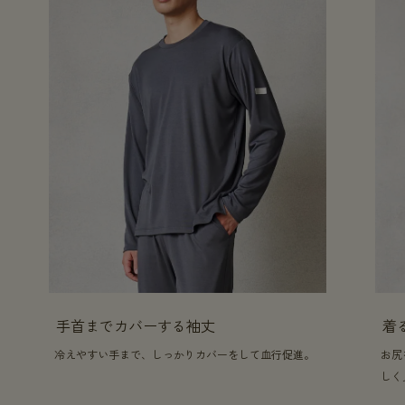
手首までカバーする袖丈
着
冷えやすい手まで、しっかりカバーをして血行促進。
お尻
しく