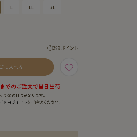
SERVICE
SERVICE
L
LL
3L
299 ポイント
ごに入れる
9時までのご注文で当日出荷
って発送日は異なります。
ご利用ガイド >
をご確認ください。