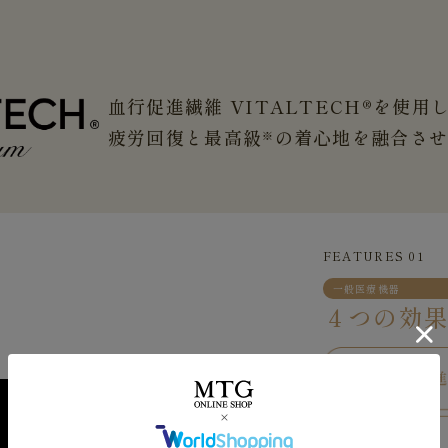
血行促進繊維 VITALTECH®を使用
疲労回復と最高級
の着心地を融合さ
※
FEATURES 01
一般医療機器
４つの効