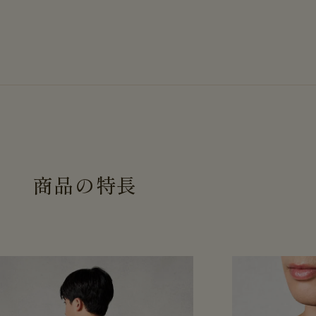
商
品
の
特
長