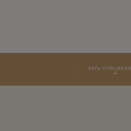
ReFa
VITALWE