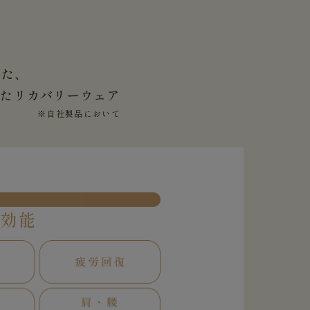
した、
せた
リカバリーウェア
※自社製品において
果効能