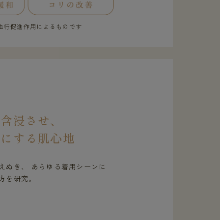
血行促進作用によるものです
を含浸させ、
虜にする肌心地
えぬき、 あらゆる着用シーンに
方を研究。