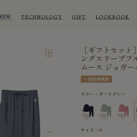
MEN
TECHNOLOGY
GIFT
LOOKBOOK
［ギフトセット
EEP WEAR
EEP WEAR
ROOM WEAR
ROOM WEAR
ングスリーブプ
ムース ジョガー
一般医療機器
カラー：ダークグレー
サイズ：M