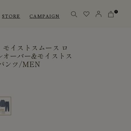
0
STORE
CAMPAIGN
］モイストスムース ロ
OTHERS
OTHERS
INNER
ルオーバー&モイストス
パンツ/MEN
アクセサリー
アクセサリー
メディカル
メディカル
ピロー
ピロー
INSTAGRAM
INSTAGRAM
CUSTOMER
CUSTOMER