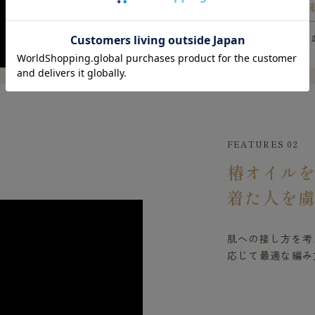
※上記は遠赤外線の
FEATURES 02
椿オイル
着た人を
肌への接し方を考
応じて最適な編み