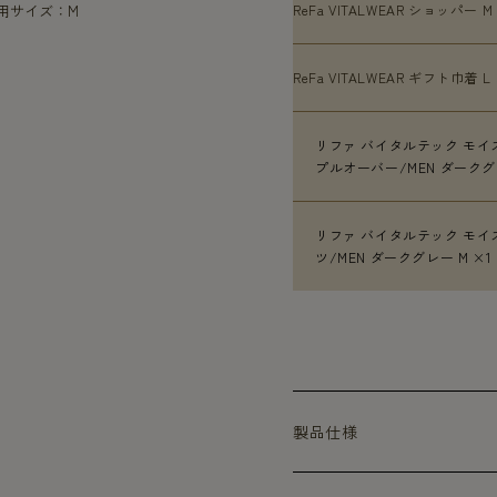
着用サイズ：M
ReFa VITALWEAR ショッパー M
ReFa VITALWEAR ギフト巾着 L 
リファ バイタルテック モイ
プルオーバー/MEN ダークグレ
リファ バイタルテック モイ
ツ/MEN ダークグレー M ×1
製品仕様