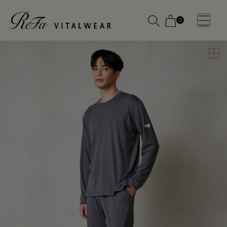
0
WOMEN
MEN
OTHE
OTHE
SLEEP WEAR
SLEEP WEAR
新商品
新商品
アクセ
アクセ
全ての商
全ての商
サリー
サリー
品
品
メディ
メディ
カル
カル
ピロー
ピロー
INSTAGR
INSTAGR