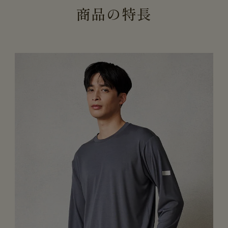
商
品
の
特
長