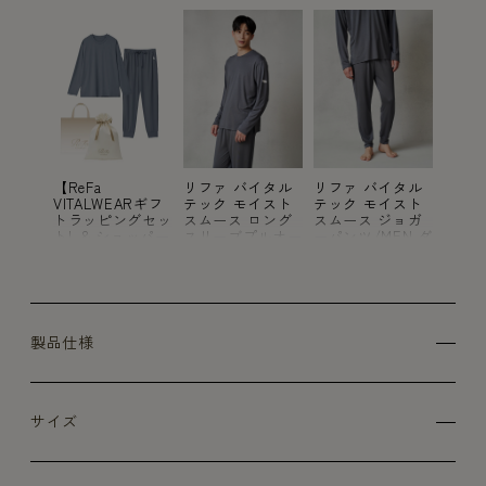
イタル
【ReFa
リファ バイタル
リファ バイタル
【ReF
イスト
VITALWEARギフ
テック モイスト
テック モイスト
VITA
ジョガ
トラッピングセッ
スムース ロング
スムース ジョガ
トラ
EN ダ
トL & ショッパー
スリーブプルオー
ーパンツ/MEN ダ
トL 
SS
M】リファ バイ
バー/MEN ダーク
ークグレー SS
M】リ
タルテック モイ
グレー SS
タルテ
ストスムース ロ
ストス
ングスリーブプル
ング
オーバー/MEN ダ
オーバ
ークグレー SS &
ークグ
製品仕様
リファ バイタル
リファ
テック モイスト
テック
スムース ジョガ
スムー
ーパンツ/MEN ダ
ーパン
ークグレー SS
ークグ
サイズ