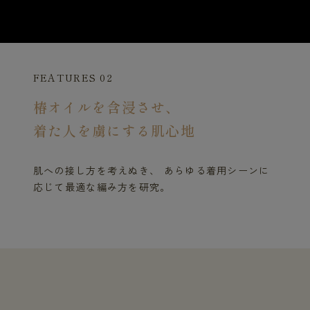
FEATURES 02
椿オイルを含浸させ、
着た人を虜にする肌心地
肌への接し方を考えぬき、 あらゆる着用シーンに
応じて最適な編み方を研究。