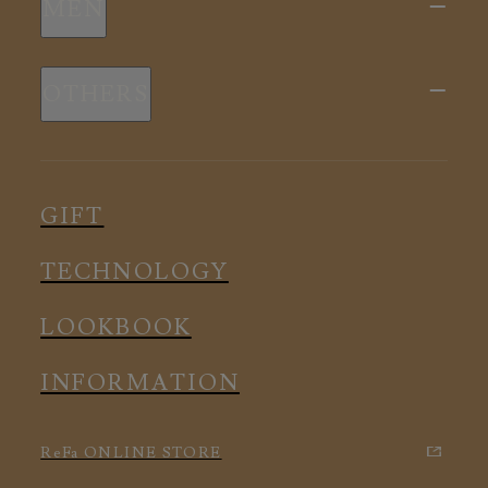
MEN
全ての商品
新商品
スリープウェア
OTHERS
全ての商品
ルームウェア
ピロー
スリープウェア
インナー
メディカル
ルームウェア
GIFT
アクセサリー
アクセサリー
TECHNOLOGY
LOOKBOOK
INFORMATION
ReFa ONLINE STORE