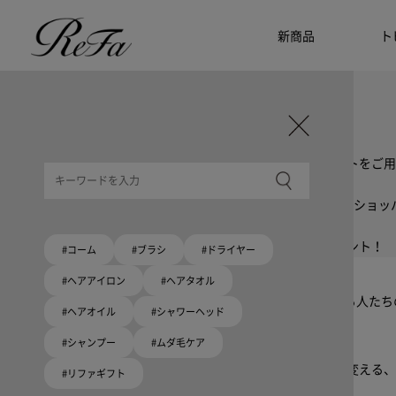
新商品
ト
ギフト選びに迷ったら
リファのおすすめギフト
贈る相手・予算別で、ギフトにおすすめの
ReFa商品をご紹介します。プレゼント選びの参考に。
大切な人へのギフトを美しく
ギフトラッピングセット
限定ラッピングバック・ショッパーまたはギフトスリーブセットをご用
大切な人への贈り物に
リファオリジナルショッパー
リファロゴが入った、白色のショッパーを6サイズ、ピンク色のショッ
8月10日はハートの日
ハートの新商品が登場！
期間限定で対象商品のご購入でオリジナルショッパーをプレゼント！
#コーム
#ブラシ
#ドライヤー
Because ReFa | 上質な美しさを、妥協しない人へ
#ヘアアイロン
#ヘアタオル
高機能ドライヤー Xモデルに宿る美学。上質な美しさを追求する人た
#ヘアオイル
#シャワーヘッド
#シャンプー
#ムダ毛ケア
いい髪めざす、大人たちへ。
髪がきれいって嬉しい。「でもヘアケアは大変」という概念を変える、
#リファギフト