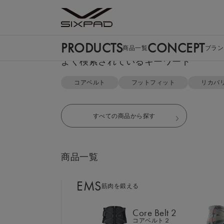
PRODUCTS
CONCEPT
商品一覧
ブラン
PRODUCTS
よく検索されているキーワード
商品一覧
コアベルト
フットフィット
リカバ
EMS
筋肉を鍛える
すべての商品から探す
Core Belt 2
コアベルト２
商品一覧
Foot Fit 3
フットフィット３
EMS
筋肉を鍛える
Core Hip
コアヒップ
Core Belt 2
コアベルト２