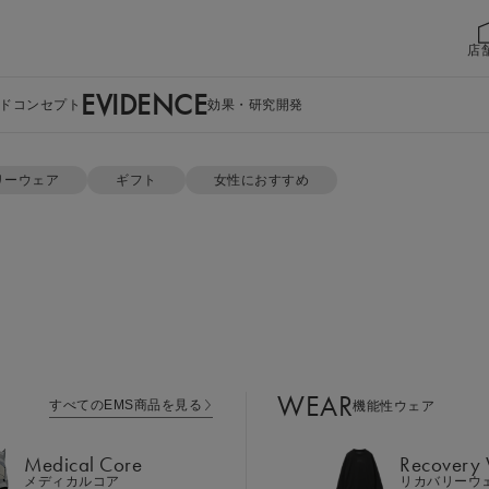
店
EVIDENCE
ドコンセプト
効果・研究開発
公式ショップ限定特典をチェック
リーウェア
ギフト
女性におすすめ
WEAR
すべてのEMS商品を見る
機能性ウェア
Medical Core
Recovery
メディカルコア
リカバリーウ
Leg Belt 2
Cool Item
レッグベルト２
冷感アイテム
WEAR
すべてのEMS商品を見る
機能性ウェア
GEAR
Perine Fit
ボディケア
ペリネフィット
Medical Core
Recovery
メディカルコア
リカバリーウ
Power Gu