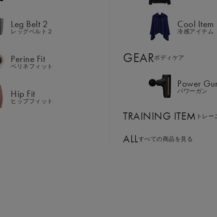
Hip Fit
パワーガン
ヒップフィット
Leg Belt 2
Cool Item
TRAINING ITEM
レッグベルト２
冷感アイテム
トレー
ALL
GEAR
すべての商品を見る
Perine Fit
ボディケア
ペリネフィット
Power Gu
BASSADOR
SIXPAD APP
Hip Fit
パワーガン
ド
パートナー
SIXPADアプリ
ヒップフィット
SIXPAD CLUB
TRAINING ITEM
GE ORDER
トレー
SIXPAD Health Coach
⽂窓⼝
SIXPAD アプリ
ALL
すべての商品を見る
TI EMS
の同時使用
世界中の人々に、健康で生き生きした人生を。
ニング＆リカバリー」を通じて
あなたの筋肉をつくり、