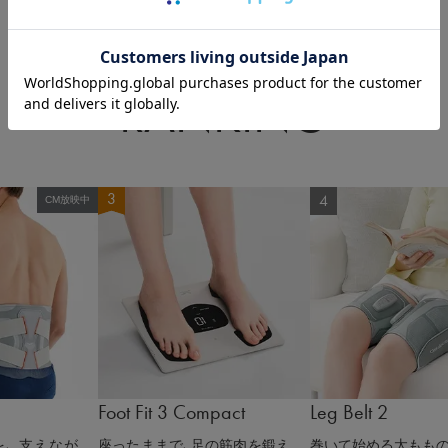
RANKING
CM放映中
Foot Fit 3 Compact
Leg Belt 2
、 支えなが
座ったままで、足の筋肉を鍛え
巻いて始める太ももの