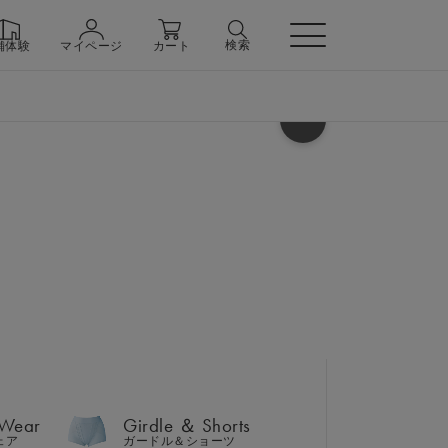
検索
舗体験
マイページ
カート
ヘルプ
 Wear
Girdle ＆ Shorts
ェア
ガードル＆ショーツ
 Wear
Girdle ＆ Shorts
ェア
ガードル＆ショーツ
n