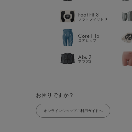
Abs 2
アブズ2
Foot Fit 3
フットフィット３
Core Hip
コアヒップ
GIFT
AM
ギフト
Abs 2
SHOP
ブラン
アブズ2
店舗一覧
LIVE SHOPPING
LAR
ライブ
ショッピング
⼤⼝注
MUL
EMS
お困りですか？
オンラインショップご利用ガイドへ
SIXPADは「トレー