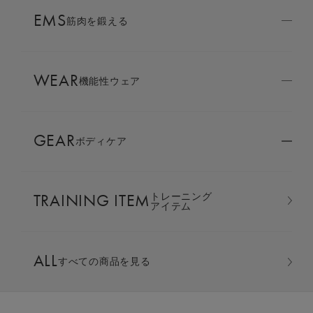
AMBASSADOR
EMS
ブランド
筋肉を鍛える
パートナー
WEAR
SIXPAD APP
機能性ウェア
SIXPADアプリ
GEAR
ボディケア
COLUMN
コラム
TRAINING ITEM
トレーニング
LARGE ORDER
アイテム
⼤⼝注⽂窓⼝
ALL
すべての商品を見る
MULTI EMS
EMSの同時使用
【コアベルト2 Lサイズ再入荷のお知ら