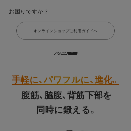
せ】
お困りですか？
ヘルプ
お客様から大変ご好評をいただ
New Color
き完売しておりました
オンラインショップご利用ガイドへ
アッシュブルー Lサイ
ズ
が、再入荷いたしました！
手軽に、パワフルに、進化。
腹筋、脇腹、背筋下部を​​
同時に鍛える。