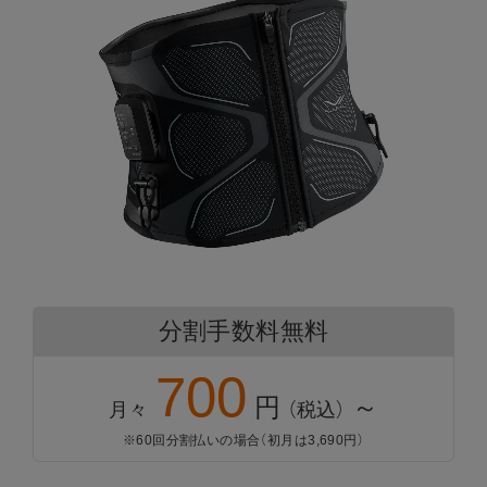
下取りサービスについて
きちんと保証について
分割手数料無料
これまでご愛用いただいた商品から、
新商品へのお買い替えを
700
サポートいたします。
自然故障に加え物損故障にも対応
円
～
月々
（税込）
※60回分割払いの場合（初月は3,690円）
保証期間は5年間
下取りサービスの流れ