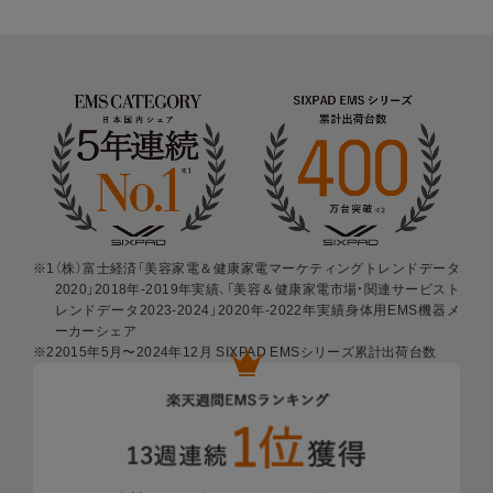
期間中は修理･代替品の費用負担が
※1
なし
STEP
1
※1 自然故障、物損故障が発生し製品が正常に機能
下取りに出す商品と
しなくなったことが当社にて認められた場合に
金額の確認
限ります。また製品の機能および使用の際に、
影響のない、外観上のキズ、汚れ、液晶の画面
焼けやピクセル抜け、輝度低下等は保証の対象
外となります。
当社の判断により、無償修理に代えて、代替品
を提供する場合があります。
代替品の提供によ
※1
（株）富士経済「美容家電＆健康家電マーケティングトレンドデータ
2020」2018年-2019年実績、「美容＆健康家電市場・関連サービスト
り、本サービスは終了します。
延長保証書によ
レンドデータ2023-2024」2020年-2022年実績身体用EMS機器メ
り設定された保証期間は延長されません。
ーカーシェア
※2
2015年5月〜2024年12月 SIXPAD EMSシリーズ累計出荷台数
詳しくは「
きちんと保証サービス規定
」をご確
認ください。
保証範囲
下取りに出す予定の商品をお手元にご用意くだ
さい。必ず、お手元に商品があるのを確認して
下取