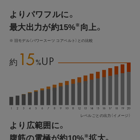
アプローチ部位
通電方法
価格
よりパワフルに。
最大出力が約15%
向上。
※
1
※ 旧モデル（パワースーツ コアベルト）との比較
箇所
Abs Fit
腹筋
15
UP
%
約
3
Powersuit
箇所
レベルごとの出力（イメージ）
Core Belt
腹筋・脇腹・背筋下部
より広範囲に。
腹筋の電極が約10%
拡大。
※