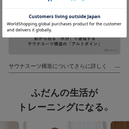
サウナスーツ構造についてさらに詳しく
「アルトダイン」は、保温性と気密性の高い生地に
ふだんの生活が
よって身体から出る熱を輻射（ふくしゃ）し、発生
する水分で通電する仕組みのため、準備は必要な
トレーニングになる。
く、すぐ始められます。