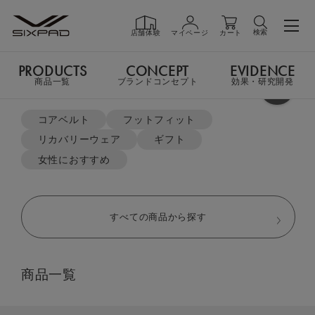
検索
店舗体験
マイページ
カート
PRODUCTS
CONCEPT
EVIDENCE
PRODUCTS
商品一覧
商品一覧
ブランドコンセプト
効果・研究開発
よく検索されているキーワード
LINE ID連携で総額￥6,500分クーポンプレゼント
コアベルト
フットフィット
リカバリーウェア
ギフト
GIFT
TOP
EMS Gear
Core Belt 2（コアベルト2）
ギフト
女性におすすめ
SHOP
店舗一覧
すべての商品から探す
LIVE SHOPPING
ライブ
商品一覧
ショッピング