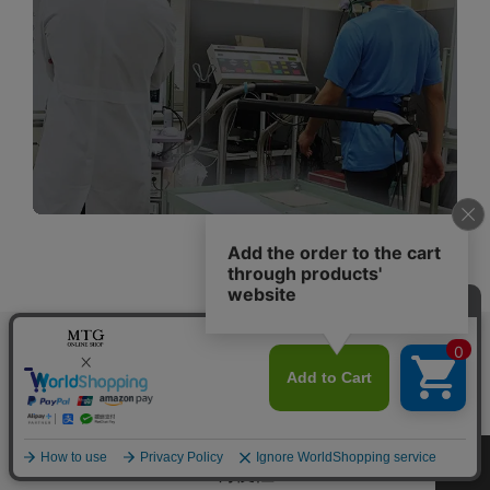
な高強度の負荷をかけなければ刺激できないとい
う側面を持っています。
EMSトレーニングは、低
い負荷でも速筋に容易にアプローチできるため、
見た目の変化が現れやすい
と言えます。
速筋 ： ダッシュやジャンプなど瞬発力が必
要となる無酸素運動時に使われる筋
線維。
遅筋 ： 酸素を使用しながら収縮する筋肉で、
筋線維の断面図
水泳やジョギングなどのように持久
●
=遅筋
●
=速筋
鍛える、休ませる、鍛える。
力を必要とする有酸素運動時に使わ
効率的なトレーニングには、
23分のオート・プログラム。
れる筋線維。
詳しくはこちら
理由がある。
筋肉を効率的にトレーニングできる
世界で活躍するトップアスリートと、世界
USEFUL
周波数は、20Hz。
世界的な運動医
的な運動医科学の権威によるEMS理論を
科学の権威が実証しました。
もとに設定された
トレーニング・プログラ
今すぐ
購入する
利便性
ムの総時間は23分。
時間の経過とともに段