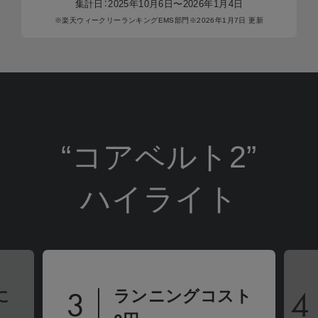
ください。
集計⽇：2025年10⽉6⽇〜2026年1⽉4⽇
と保
商品ページにて、下取りに出す商品と下取り価
へボ
※楽天ウィークリーランキングEMS部⾨
※2026年1⽉7⽇ 更新
格をご確認ください。
※下取
※返品などの要望につきましては
「ご利用ガイド 返品・
交換について」
をご確認ください。
自然故障
製品の取扱説明書に記載されている使用上の注意等に
従い正常に使用したにもかかわらず本製品が正常に機
能しなくなった場合
物損故障
“コアベルト2”
ご加入いただいたお客様または第三者の故意または重
過失によらない破損、落下、水濡れ等の偶然の事故に
ハイライト
下取りの注意事項
より本製品が正常に機能しなくなった場合
但し次に掲げる場合は、保証の対象外とします。
・下取り対象商品は、購入商品により異なります。
(1) 本製品の盗難、紛失の場合
・下取り金額は、下取り対象商品により異なります。
(2) 地震、津波、噴火に起因する場合
(3) 本製品において損害を確認することができない場合
・下取り対象商品は支払いが完了している商品のみご利用いた
(4) 本製品の、機能および使用の際に影響のない外観上のキズ、汚
だけます（分割払い中の商品はご利用いただけません）。
れ、液晶の画面焼けやピクセル抜け、輝度低下等
4
5
・下取りは購入1商品につき、1点までとなります。
ト
よりパワフルに。
詳しくは「
きちんと保証サービス規定
」をご確認くだ
※