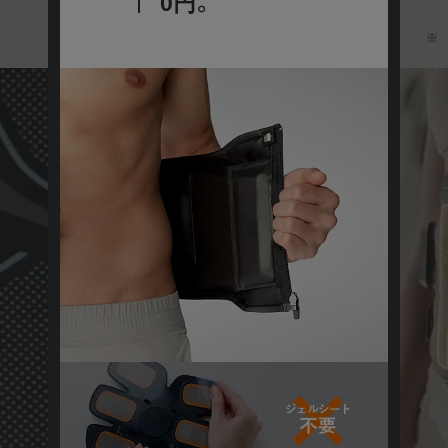
最大出力約15％
向上。
さい。
※ 旧モデル（パワースーツ コアベルト）との比較
保証期間
【ご注意】2022年4月14日以前にサー
ビスに加入された方
2022年4月14日以前に延長保証サービスに加入された
方につきましては、保証範囲が自然故障のみとなり、
物損故障は保証対象外となります。ご自身の保証内容
をご確認いただく場合は、商品発送時に同梱させてい
ただいております「延長保証書」をご確認ください。