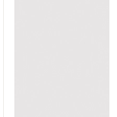
下取
きち
これ
自然
保証
期間
※
なし
※1 自然故