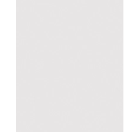
【ご注意】
2022年4月
方につきまし
物損故障は保
をご確認いた
ただいており