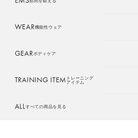
EMS
筋肉を鍛える
AMBASSADOR
ブランド
パートナー
WEAR
機能性ウェア
SIXPAD APP
SIXPADアプリ
GEAR
ボディケア
COLUMN
コラム
TRAINING ITEM
トレーニング
アイテム
LARGE ORDER
⼤⼝注⽂窓⼝
ALL
すべての商品を見る
MULTI EMS
EMSの同時使用