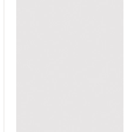
しなく
限りま
影響の
焼けや
外とな
当社の
を提供
り、本
り設定
詳しく
認くだ
下取りに
さい。必
ください。
商品ペー
格をご確認
製品の取扱説
※返品など