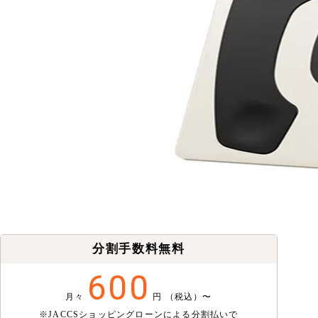
分割手数料無料
600
月々
円
（税込）〜
※JACCSショッピングローンによる分割払いで