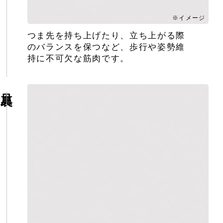
従い正常に使
交換につい
能しなくなっ
※イメージ
つま先を持ち上げたり、立ち上がる際
ご加入いただ
のバランスを保つなど、歩行や姿勢維
過失によらな
持に不可欠な筋肉です。
より本製品が
但し次に掲げ
(1) 本製品の盗
足裏
(2) 地震、津波
(3) 本製品に
(4) 本製品の
れ、液晶の画
・下取り対象商
詳しくは「
き
・下取り金額は
・下取り対象商
けます（分割
・下取りは購入1