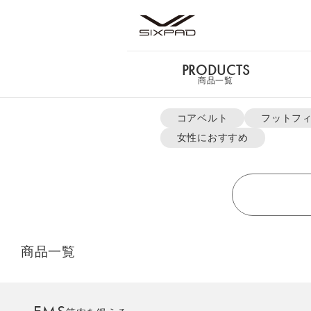
PRODUCTS
PRODUCTS
機能
特長
使い方
ラッピング
価格
FAQ
商品一覧
商品一覧
よく検索されているキー
TOP
EMS Foot Fit
Foot Fit 3 Compact（フットフィット3 コンパクト）
コアベルト
フットフ
Foot
Fit
女性におすすめ
GIFT
ギフト
3（フ
ッ
ト
フ
ィ
SHOP
店舗一覧
ッ
ト
3）
商品一覧
LIVE SHOPPING
ライブ
ショッピング