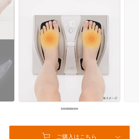
ください。
商品ページにて、下取りに出す商品と下取り価
自然故障
格をご確認ください。
製品の取扱説明書に記載されている使用上の注意等に
※返品などの要望につきましては
「ご利用ガイド 返品・
従い正常に使用したにもかかわらず本製品が正常に機
交換について」
をご確認ください。
能しなくなった場合
物損故障
STEP
2
ご加入いただいたお客様または第三者の故意または重
過失によらない破損、落下、水濡れ等の偶然の事故に
下取り対象商品または
より本製品が正常に機能しなくなった場合
下取り金額を選択する
但し次に掲げる場合は、保証の対象外とします。
(1) 本製品の盗難、紛失の場合
(2) 地震、津波、噴火に起因する場合
(3) 本製品において損害を確認することができない場合
(4) 本製品の、機能および使用の際に影響のない外観上のキズ、汚
れ、液晶の画面焼けやピクセル抜け、輝度低下等
詳しくは「
きちんと保証サービス規定
」をご確認くだ
さい。
保証期間
ご購入はこちら