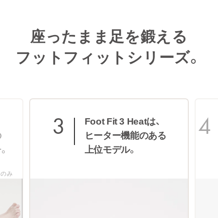
※1
なし
STEP
1
座ったまま足を鍛える
※1 自然故障、物損故障が発生し製品が正常に機能
しなくなったことが当社にて認められた場合に
下取りに出す商品と
フットフィットシリーズ。
限ります。また製品の機能および使用の際に、
金額の確認
影響のない、外観上のキズ、汚れ、液晶の画面
焼けやピクセル抜け、輝度低下等は保証の対象
外となります。
当社の判断により、無償修理に代えて、代替品
を提供する場合があります。
代替品の提供によ
り、本サービスは終了します。
延長保証書によ
4
り設定された保証期間は延長されません。
お部屋のイメージに
詳しくは「
きちんと保証サービス規定
」をご確
る
あわせて選べる
認ください。
2つのカラーバリエーション。
保証範囲
下取りに出す予定の商品をお手元にご用意くだ
さい。必ず、お手元に商品があるのを確認して