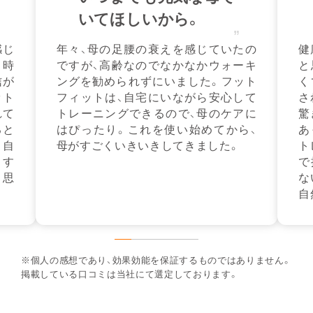
いてほしいから。
感じ
年々、母の足腰の衰えを感じていたの
健
と時
ですが、高齢なのでなかなかウォーキ
と
信が
ングを勧められずにいました。フット
く
ット
フィットは、自宅にいながら安心して
さ
れて
トレーニングできるので、母のケアに
驚
ると
はぴったり。これを使い始めてから、
あ
、自
母がすごくいきいきしてきました。
ト
ます
で
と思
な
自
※個⼈の感想であり、効果効能を保証するものではありません。
掲載している⼝コミは当社にて選定しております。