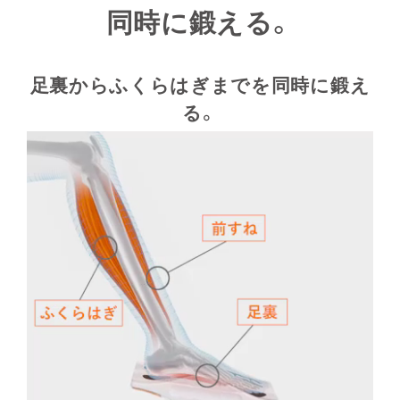
同時に鍛える。
・下取り対象商品は、購入商品により異なります。
・下取り金額は、下取り対象商品により異なります。
・下取り対象商品は支払いが完了している商品のみご利用いただ
足裏からふくらはぎまでを同時に鍛え
けます（分割払い中の商品はご利用いただけません）。
る。
・下取りは購入1商品につき、1点までとなります。