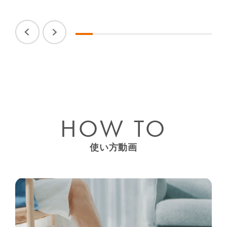
でト
フッ
電
※フ
HOW TO
使い方動画
JACCSショッピングローン（分割払い）について
JACCSショッピングローン（分割払い）について
お申し込みの3ステップ
お申し込みの3ステップ