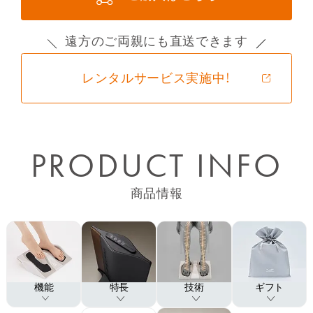
遠方のご両親にも直送できます
下取り対象の商品または下取り金額を「きちん
と保証・下取りの選択」画面にて選択して、次
レンタルサービス実施中！
へボタンを押してください。
※下取りは購入1商品につき、1点までとなります。
【ご注意】2022年4月14日以前にサー
ビスに加入された方
STEP
3
PRODUCT INFO
2022年4月14日以前に延長保証サービスに加入された
方につきましては、保証範囲が自然故障のみとなり、
商品到着時に
下取りに出す商品を返送
物損故障は保証対象外となります。ご自身の保証内容
商品情報
する
をご確認いただく場合は、商品発送時に同梱させてい
ただいております「延長保証書」をご確認ください。
機能
特長
技術
ギフト