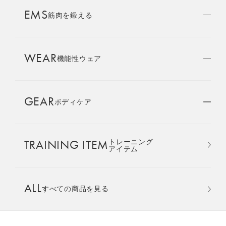
AMBASSADOR
EMS
ブランド
筋肉を鍛える
パートナー
WEAR
SIXPAD APP
機能性ウェア
SIXPADアプリ
GEAR
ボディケア
COLUMN
コラム
TRAINING ITEM
トレーニング
LARGE ORDER
アイテム
⼤⼝注⽂窓⼝
使い方は、足を乗せるだけ。
ALL
すべての商品を見る
足裏からふくらはぎまでを
MULTI EMS
EMSの同時使用
同時に鍛える。