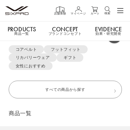
機能
特長
技術
ギフト
価格
よくある質問
検索
店舗体験
マイページ
カート
PRODUCTS
CONCEPT
EVIDENCE
PRODUCTS
商品一覧
商品一覧
ブランドコンセプト
効果・研究開発
よく検索されているキーワード
LINE ID連携で総額￥6,500分クーポンプレゼント
コアベルト
フットフィット
リカバリーウェア
ギフト
GIFT
TOP
EMS Foot Fit
Foot Fit 3（フットフィット3）
ギフト
女性におすすめ
SHOP
店舗一覧
すべての商品から探す
LIVE SHOPPING
ライブ
商品一覧
ショッピング