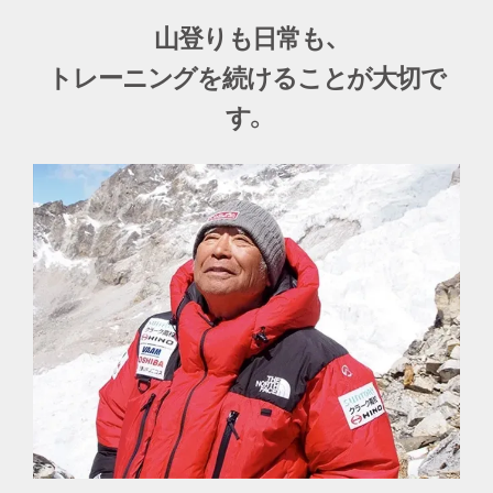
引き渡し日：株式会社ジャックスの審査終了後、
引き渡し日：株式会社ジャックスの審査終了後、
山登りも日常も、
Foot Fit Lite
4,000円
5営業日以内での発送
5営業日以内での発送
トレーニングを続けることが大切で
Foot Fit Plus
5,000円
※ ご本人様のみのお申込みとなります。
※ ご本人様のみのお申込みとなります。
す。
※ お届け先がご注文者の氏名・住所と異なる場合お申し
※ お届け先がご注文者の氏名・住所と異なる場合お申し
Foot Fit Plus 2
5,000円
込みできません。
込みできません。
※ ご注文後、株式会社ジャックスよりクレジット確認の
※ ご注文後、株式会社ジャックスよりクレジット確認の
Foot Fit 3
※4,000円
お電話が、ご本人様あてに入る場合がございます。
お電話が、ご本人様あてに入る場合がございます。
Foot Fit 3 BLACK
※ 株式会社ジャックスの審査の結果、ご希望に添いかね
※ 株式会社ジャックスの審査の結果、ご希望に添いかね
※4,000円
EDITION
る場合もあります。
る場合もあります。
※ 18歳未満のお客様はご利用いただけません。
※ 18歳未満のお客様はご利用いただけません。
※ 分割回数を60回にした場合の例です。分割回数はお客
※ 分割回数を60回にした場合の例です。分割回数はお客
様にてご選択いただけます。
様にてご選択いただけます。
※ 下取りサービス、キャンペーンを利用した場合は、支払
※ 下取りサービス、キャンペーンを利用した場合は、支払
・ジェル定期をお申込み中にEMS製品を下取りに出しても、
ジェル定期は自動解約されません。解約はマイページから
総額が表示の総額を下回る可能性がございます。
総額が表示の総額を下回る可能性がございます。
手続きをしてください。
※Foot Fit 3 HEAT （BLACK EDITION含む）のご購入時のみ
対象です。
（株）ジャックスにおいて審査承認が
（株）ジャックスにおいて審査承認が
確認でき次第、ご注文を確定します。
確認でき次第、ご注文を確定します。