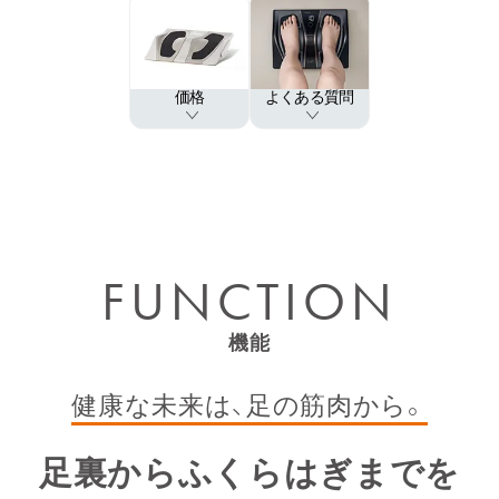
価格
よくある質問
購入された商品到着時に、商品と返送用の伝票
を箱から出します。次に、箱または同梱されて
いる袋に下取りする商品を収納し、返送用伝票
を貼り付け配達員へお渡しください。
※下取りする商品は本体のみで箱や説明書、台紙等の付
属品は必要ありません。
FUNCTION
※発送いただいた商品及び同梱物（意図せず同梱してし
まった場合を含む）についてはいかなる場合であっても
ご返却し兼ねますので、ご了承ください。
※配達員の方に下取りする商品をお渡しできなかった場
機能
合は、購入した商品の箱や同梱されている袋と返送用の
伝票をお使いいただき、お客様ご自身で発送をお願いい
たします。
健康な未来は、足の筋⾁から。
足裏からふくらはぎまでを
下取りの注意事項