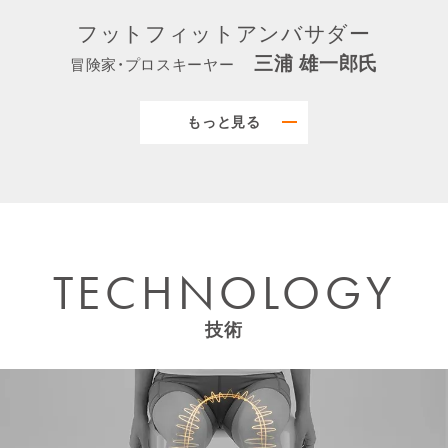
より詳しいご説明はこちら
より詳しいご説明はこちら
※別ウィンドウが開きます
※別ウィンドウが開きます
フットフィットアンバサダー
三浦 雄一郎
氏
冒険家・プロスキーヤー
よくある質問
よくある質問
歳を重ねると転倒が怖くなるという方もいらっしゃい
もっと見る
ますが、足裏やふくらはぎを鍛えれば若い頃のように健
康的な生活を送ることができます。山登りも日常も、ト
レーニングを続けることが大切です。フットフィットは
足裏とふくらはぎにも、すごく実感があります。今まで
の人生になかった体験です。
※ コメント、画像は2018年撮影当時のものであり、個人の感想です。
※ SIXPADはトレーニングをサポートする製品です。
TECHNOLOGY
※ 医師に運動を禁じられている方や心臓に不安がある方のご使用は
お控えください。
技術