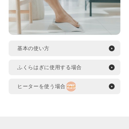
注文完了画面で
注文完了画面で
「注文を確定する」ボタンをクリック
「注文を確定する」ボタンをクリック
JACCSショッピングローン（分割払い）について
JACCSショッピングローン（分割払い）について
基本の使い方
フットフィット3で分割払い（60回）を
フットフィット3ヒートで分割払い
（60回）を選択した場合
選択した場合
ふくらはぎに使用する場合
Foot Fit 3 /
Foot Fit 3 Heat
現金販売価格：43,780円（税込）
現金販売価格：74,800円（税込）
対象製品・下取り価格
支払総額：43,780円（税込）
支払総額：74,800円（税込）
ヒーターを使う場合
支払月額（初月）：2,480円（税込）
支払月額（初月）：4,000円（税込）
支払月額（次月以降）：700円（税込）
支払月額（次月以降）：1,200円（税込）
（株）ジャックスのお申込み画面にて、
（株）ジャックスのお申込み画面にて、
支払期間：5年
支払期間：5年
お手続きください。
お手続きください。
対象EMS製品
下取り価格
支払回数：60回
支払回数：60回
Foot Fit
4,000円
実質年率：0%（当社MTG負担）
実質年率：0%（当社MTG負担）
分割手数料：0%（当社MTG負担）
分割手数料：0%（当社MTG負担）
Foot Fit 2
4,000円