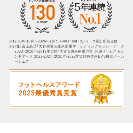
2018年10月～2026年1月 SIXPAD Foot Fitシリーズ累計出荷台数
（株）富士経済「美容家電＆健康家電マーケティングトレンドデータ
2020」2018年-2019年実續「美容＆健康家電市場・関連サービストレ
ンドデータ 2023-2024」2020年-2022年実績身体用EMS機器メーカ
ーシェア
下取りサービスについて
きちんと保証について
これまでご愛用いただいた商品から、
新商品へのお買い替えを
サポートいたします。
自然故障に加え物損故障にも対応
保証期間は5年間
下取りサービスの流れ
期間中は修理･代替品の費用負担が