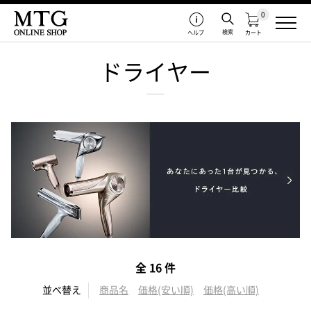
0
検索
ヘルプ
カート
ドライヤー
全 16 件
並べ替え
商品名
価格(安い順)
価格(高い順)