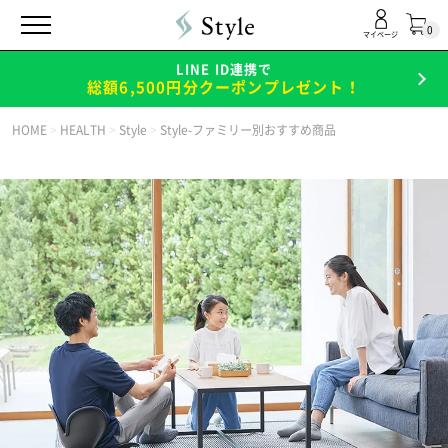
0
マイページ
LINE ID連携で
総額6,500円分クーポンプレゼント！
HOME
>
HEALTH
>
Style
>
Style-ファミリー別おすすめ商品