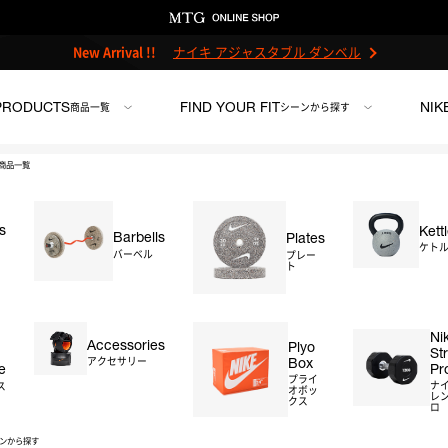
New Arrival !!
ナイキ アジャスタブル ダンベル
PRODUCTS
FIND YOUR FIT
NIK
商品一覧
シーンから探す
商品一覧
s
Kett
Barbells
Plates
ナイキ ダンベル 
ケト
バーベル
プレー
ト
ンチ
＃ストレージ
＃アクセサリー
＃プライオボックス
＃プロ
サイズ：2kg
Ni
Accessories
Plyo
St
Box
アクセサリー
Pr
e
1kg
2kg
3kg
4k
プライ
ナ
ス
オボッ
レン
クス
ロ
12.5kg
15kg
17.5
ンから探す