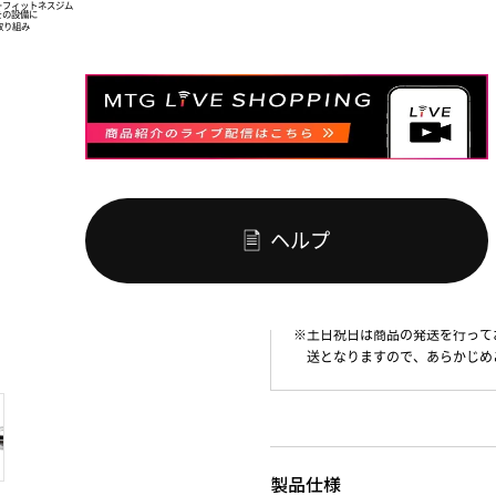
ー
フィットネスジム
を
の設備に
取り組み
￥8,580
8
お買い物
※送料無料
ヘルプ
1~2営業日以内の発送
※土日祝日は商品の発送を行って
送となりますので、あらかじめ
製品仕様