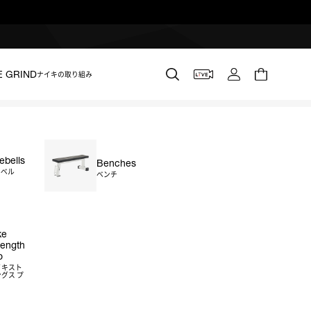
E GRIND
ナイキの取り組み
lebells
Benches
2kg 2個セット
ルベル
ベンチ
ke
rength
o
g
5kg
6kg
7kg
8kg
9kg
10kg
イキスト
グス プ
kg
20kg
22.5kg