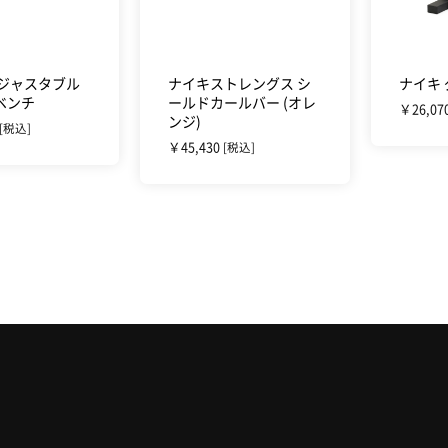
アジャスタブル
ナイキストレングス シ
ナイキ
ベンチ
ールドカールバー (オレ
￥26,07
ンジ)
[税込]
￥45,430
[税込]