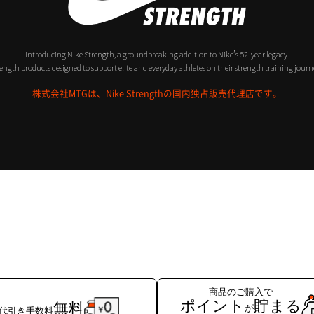
Introducing Nike Strength, a groundbreaking addition to Nike’s 52-year legacy.
ength products designed to support elite and everyday athletes on their strength training journ
株式会社MTGは、Nike Strengthの国内独占販売代理店です。
商品のご購入で
ポイント
貯まる
無料
が
代引き手数料