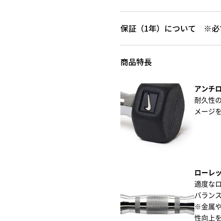
保証（1年）について ※必
商品特長
アンチ
耐久性
メージ
ローレ
適度な
バラン
※金属
性向上