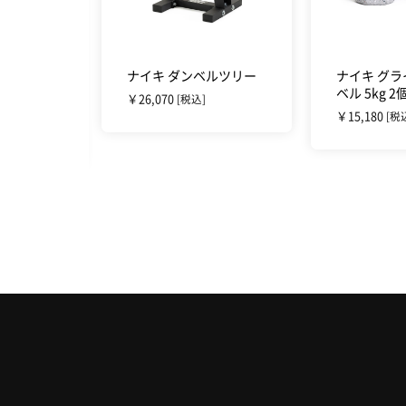
グス シ
ナイキ ダンベルツリー
ナイキ グ
ー (オレ
ベル 5kg 
￥26,070
[税込]
￥15,180
[税