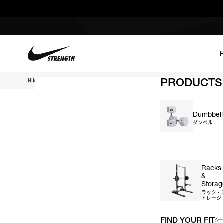
PRODUCTS
Nike Strength TOP
ナイキ ダンベル 2kg 2個セット
Dumbbell
ダンベル
＃ダンベル
＃ケトルベル
＃バーベル
＃プレート
＃ベ
Racks
&
Storag
ラック・
トレージ
FIND YOUR FIT
シー