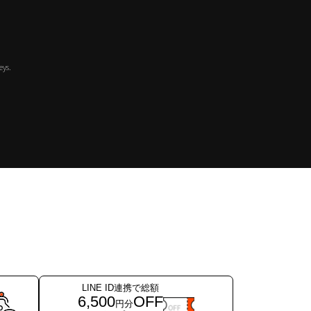
eys.
LINE ID連携で総額
6,500
OFF
円分