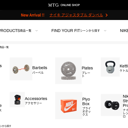
New Arrival !!
ナイキ アジャスタブル ダンベル
PRODUCTS
FIND YOUR FIT
NIK
商品一覧
シーンから探す
商品一覧
s
Kett
Barbells
Plates
ナイキストレング
ケト
バーベル
プレー
ト
ンチ
＃ストレージ
＃アクセサリー
＃プライオボックス
＃プロ
レンジ)
Ni
Accessories
Plyo
St
Box
アクセサリー
カラー：オレンジ
Pr
e
プライ
ナ
ス
オボッ
レン
クス
ロ
ンから探す