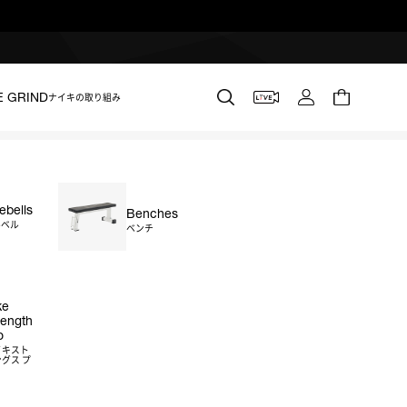
E GRIND
ナイキの取り組み
lebells
Benches
ス シールドバーベル 20kg (オ
ルベル
ベンチ
ke
rength
o
イキスト
グス プ