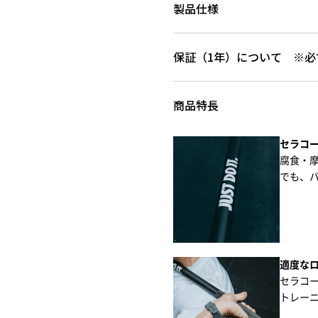
製品仕様
保証（1年）について ※必
商品特長
セラコー
腐食・摩
でも、バ
適度なロ
セラコー
トレーニ