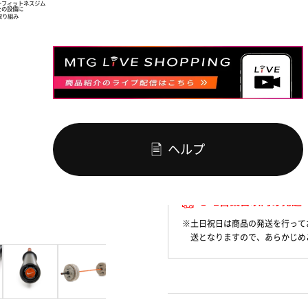
ー
フィットネスジム
を
の設備に
取り組み
￥72,490
お買い物
ヘルプ
※別途送料5,500円がかか
1~2営業日以内の発送
※土日祝日は商品の発送を行って
送となりますので、あらかじめ