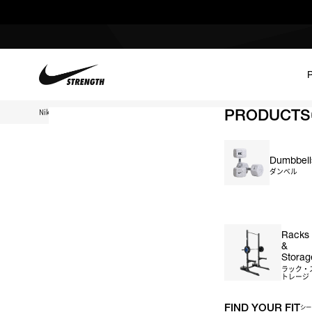
PRODUCTS
Nike Strength TOP
ナイキストレングス シールドバーベル 20kg (オレンジ)
Dumbbell
ダンベル
＃ダンベル
＃ケトルベル
＃バーベル
＃プレート
＃ベ
Racks
&
Storag
ラック・
トレージ
FIND YOUR FIT
シー