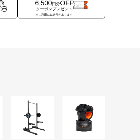
6,500
OFF
円分
クーポンプレゼント
※ご利用には条件が
あります