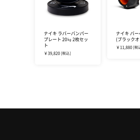
トツリー
ナイキ ラバーバンパー
ナイキ バ
ルホルダ
プレート 20㎏ 2枚セッ
(ブラックオ
ト
￥11,880
[税
￥39,820
[税込]