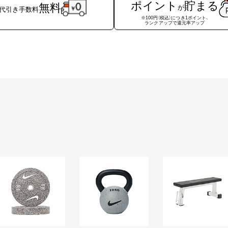
ポイント
貯まる
無料
が
代引き手数料
※100円（税込）につき1ポイント、
ランクアップで還元率アップ