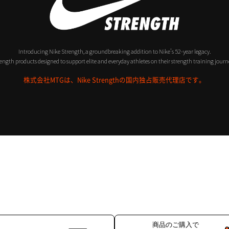
Introducing Nike Strength, a groundbreaking addition to Nike’s 52-year legacy.
ength products designed to support elite and everyday athletes on their strength training journ
株式会社MTGは、Nike Strengthの国内独占販売代理店です。
商品のご購入で