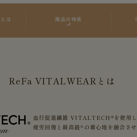
ARとは
商品の特長
ReFa
VITALWEAR
とは
血行促進繊維 VITALTECH®を使用
疲労回復と最高級
の着心地を融合さ
※