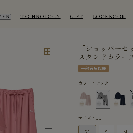
MEN
TECHNOLOGY
GIFT
LOOKBOOK
［ショッパーセ
EEP WEAR
EEP WEAR
ROOM WEAR
ROOM WEAR
スタンドカラース
一般医療機器
カラー：ピンク
サイズ：SS
SS
S
M