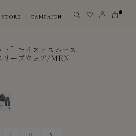
0
STORE
CAMPAIGN
ット］モイストスムース
OTHERS
OTHERS
INNER
リープウェア/MEN
アクセサリー
アクセサリー
メディカル
メディカル
ピロー
ピロー
INSTAGRAM
INSTAGRAM
CUSTOMER
CUSTOMER
L
LL
3L