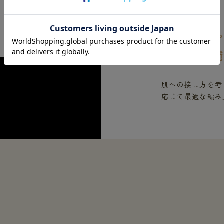
FEATURES 02
椿オイル
着た人を
肌への接し方を考
応じて最適な編み