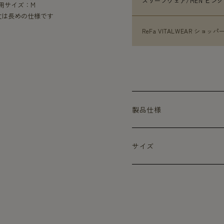
スリープウェア/MEN ピンク 
着用サイズ：M
丈は長めの仕様です
ReFa VITALWEAR ショッパー
製品仕様
サイズ