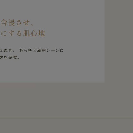
を含浸させ、
虜にする肌心地
えぬき、 あらゆる着用シーンに
方を研究。