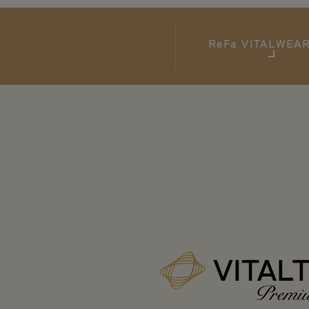
ReFa
VITALWE