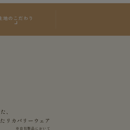
生地のこだわり
した、
せた
リカバリーウェア
※自社製品において