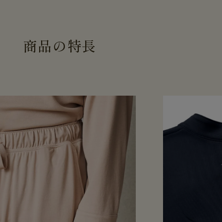
商
品
の
特
長