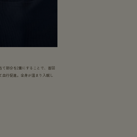
る
当て部分を2重にすることで、首回
て血行促進。全身が温まり入眠し