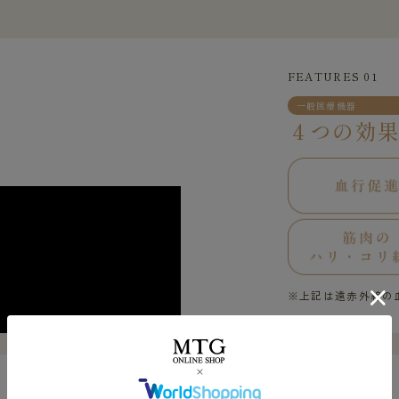
FEATURES 01
一般医療機器
４つの効
※上記は遠赤外線の