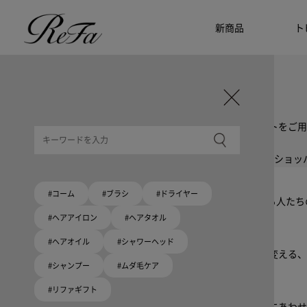
新商品
ト
ギフト選びに迷ったら
リファのおすすめギフト
贈る相手・予算別で、ギフトにおすすめの
ReFa商品をご紹介します。プレゼント選びの参考に。
大切な人へのギフトを美しく
ギフトラッピングセット
限定ラッピングバック・ショッパーまたはギフトスリーブセットをご用
大切な人への贈り物に
リファオリジナルショッパー
リファロゴが入った、白色のショッパーを6サイズ、ピンク色のショッ
Because ReFa | 上質な美しさを、妥協しない人へ
#コーム
#ブラシ
#ドライヤー
高機能ドライヤー Xモデルに宿る美学。上質な美しさを追求する人た
#ヘアアイロン
#ヘアタオル
いい髪めざす、大人たちへ。
#ヘアオイル
#シャワーヘッド
髪がきれいって嬉しい。「でもヘアケアは大変」という概念を変える、
#シャンプー
#ムダ毛ケア
#リファギフト
ブラシ・コームヘアケアルーティン