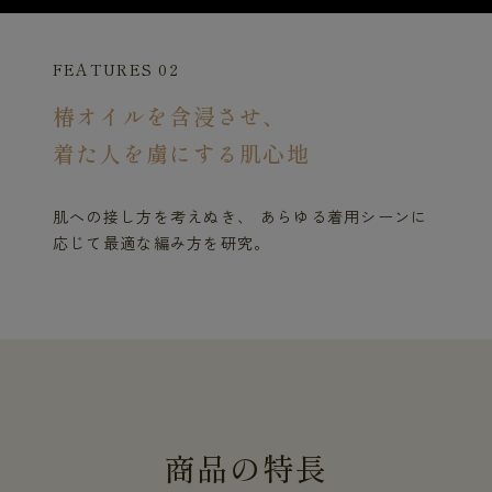
FEATURES 02
椿オイルを含浸させ、
着た人を虜にする肌心地
肌への接し方を考えぬき、 あらゆる着用シーンに
応じて最適な編み方を研究。
商
品
の
特
長