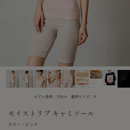
CUSTOME
CUSTOME
SERVICE
SERVICE
モデル身長：168cm 着用サイズ：M
モイストリブ キャミソール
カラー：ピンク