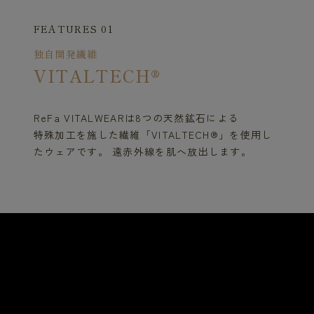
FEATURES 01
独自開発繊維
VITALTECH®
ReFa VITALWEARは8つの天然鉱石による
特殊加工を施した繊維「VITALTECH®」を使用し
たウェアです。 遠赤外線を肌へ放出します。