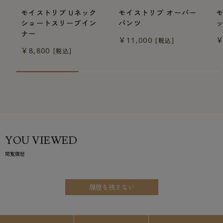
モイストリブ Uネック
モイストリブ オーバー
ショートスリーブイン
パンツ
ナー
￥11,000
￥
[税込]
￥8,800
[税込]
YOU VIEWED
閲覧履歴
履歴を残さない