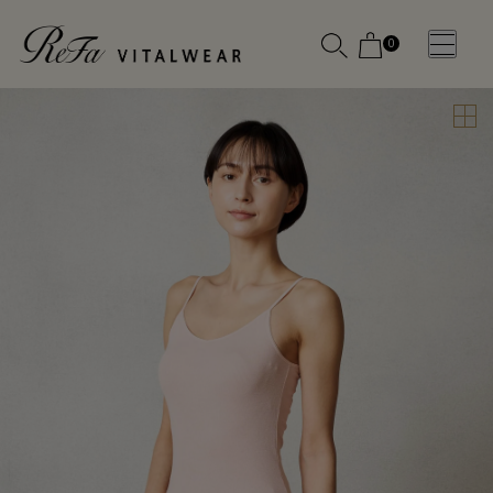
0
WOMEN
MEN
OTHE
OTHE
SLEEP WEAR
SLEEP WEAR
新商品
新商品
アクセ
アクセ
全ての商
全ての商
サリー
サリー
品
品
メディ
メディ
カル
カル
ピロー
ピロー
INSTAGR
INSTAGR