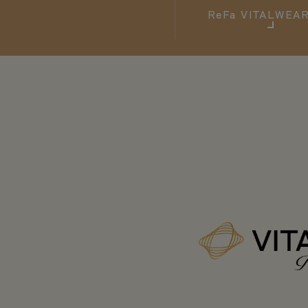
ReFa
VITALWE