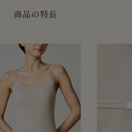
商
品
の
特
長