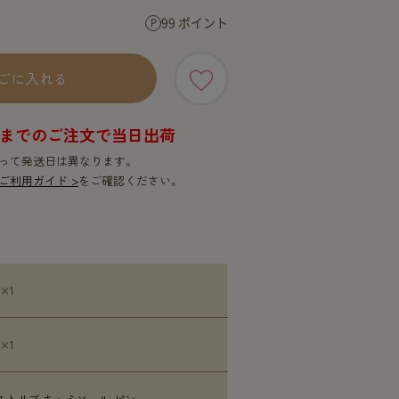
SERVICE
SERVICE
99 ポイント
ごに入れる
9時までのご注文で当日出荷
って発送日は異なります。
ご利用ガイド >
をご確認ください。
 ×1
 ×1
ストリブ キャミソール ピン