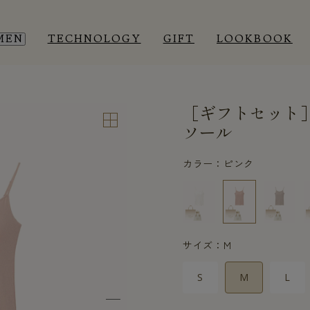
MEN
TECHNOLOGY
GIFT
LOOKBOOK
［ギフトセット
EEP WEAR
EEP WEAR
ROOM WEAR
ROOM WEAR
ソール
カラー：ピンク
サイズ：M
S
M
L