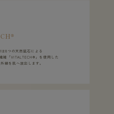
ECH®
WEARは8つの天然鉱石による
維「VITALTECH®」を使用した
赤外線を肌へ放出します。