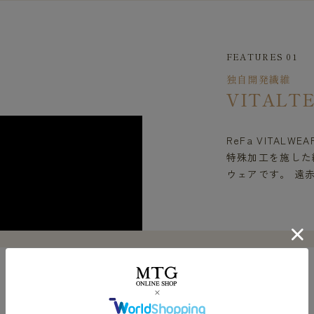
FEATURES 01
独自開発繊維
VITALT
ReFa VITAL
特殊加工を施した繊
ウェアです。 遠
FEATURES 02