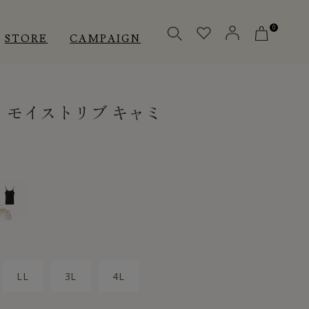
0
STORE
CAMPAIGN
］モイストリブ キャミ
OTHERS
OTHERS
INNER
アクセサリー
アクセサリー
メディカル
メディカル
ピロー
ピロー
LL
3L
4L
INSTAGRAM
INSTAGRAM
CUSTOMER
CUSTOMER