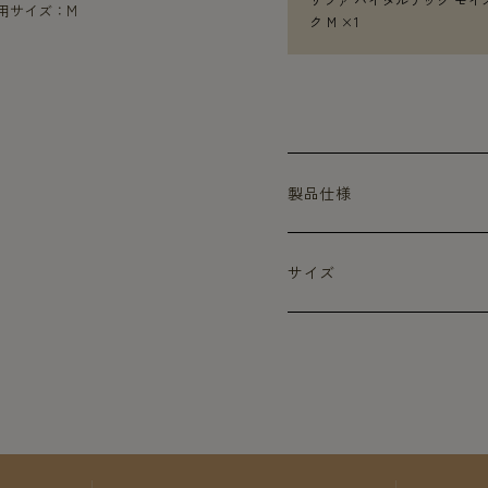
着用サイズ：M
ク M ×1
製品仕様
サイズ