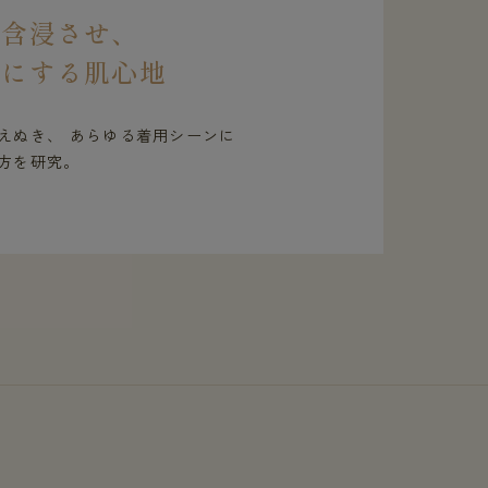
を含浸させ、
虜にする肌心地
えぬき、 あらゆる着用シーンに
方を研究。