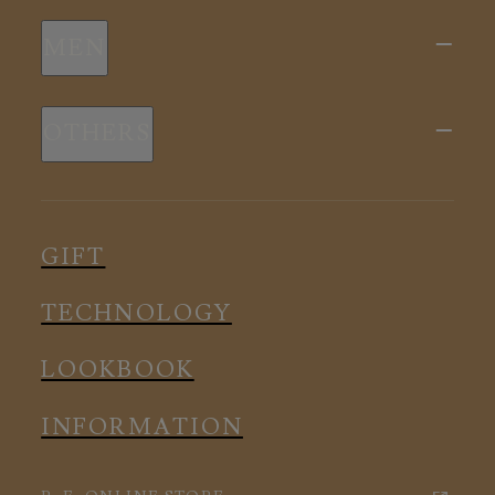
新商品
MEN
全ての商品
新商品
スリープウェア
OTHERS
全ての商品
ルームウェア
ピロー
スリープウェア
インナー
メディカル
ルームウェア
GIFT
アクセサリー
アクセサリー
TECHNOLOGY
LOOKBOOK
INFORMATION