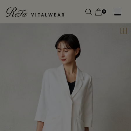
0
WOMEN
MEN
OTHE
OTHE
SLEEP WEAR
SLEEP WEAR
新商品
新商品
アクセ
アクセ
全ての商
全ての商
サリー
サリー
品
品
メディ
メディ
カル
カル
ピロー
ピロー
INSTAGR
INSTAGR