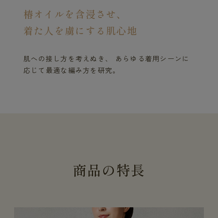
椿オイルを含浸させ、
着た人を虜にする肌心地
肌への接し方を考えぬき、 あらゆる着用シーンに
応じて最適な編み方を研究。
商
品
の
特
長