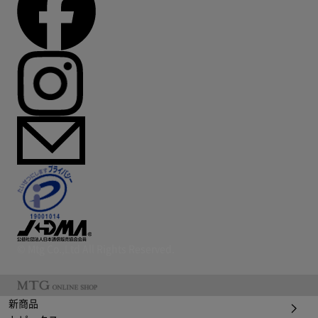
© Mtg Co.,Ltd All Rights Reserved.
新商品