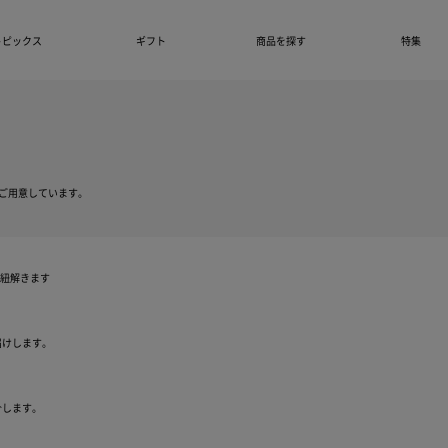
トピックス
ギフト
商品を探す
特集
ご用意しています。
を紐解きます
きちんと保証について
届けします。
自然故障に加え物損故障にも対応
介します。
保証期間は5年間