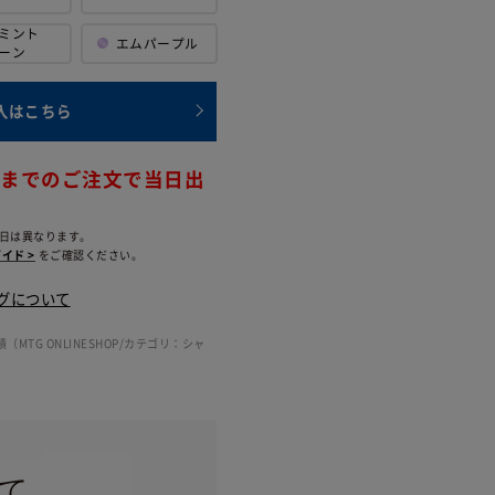
ミント
エム
パープル
ーン
入はこちら
時までのご注文で当日出
日は異なります。
イド >
をご確認ください。
グについて
（MTG ONLINESHOP/カテゴリ：シャ
て