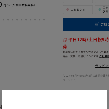
エム
エムピンク
グリ
ご購
平日12時/土日祝9
荷
お選びいただくお支払方法によって発送
返品・交換、お届けについては
ご利用ガ
ラッピン
*2024年5月〜2025年5月の出荷台数実績
ワーヘッド）
大切な人への贈り物に、想いを込め