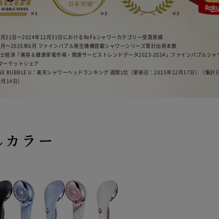
年2月21日〜2024年12月31日におけるReFaシャワーカテゴリー受賞実績
3年4月〜2025年6月 ファインバブル発生機構搭載シャワーシリーズ累計出荷本数
富士経済「美容＆健康家電市場・関連サービストレンドデータ2023-2024」ファインバブルシ
内マーケットシェア
 FINE BUBBLE U：楽天シャワーヘッドランキング 週間1位（更新日：2025年12月17日）（集計
2月14日）