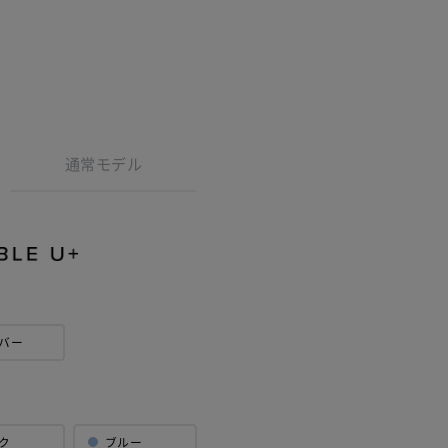
通常モデル
方
証範囲が自然
確認いただく
バー
認ください。
ク
ブルー