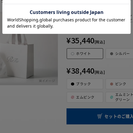
・リファファインバブル 
セット内容
・【セット限定】ラッピ
・ショッパー
¥35,440
[税込]
ホワイト
シルバー
¥38,440
[税込]
ブラック
ピンク
エムミン
エムピンク
グリーン
セットのご購