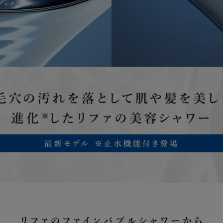
製品の取扱説明書に記載されている使用上の注
然故障
に使用したにもかかわらず本製品が正常に機能
合
ご加入いただいたお客様または第三者の故意ま
らない破損、落下、水濡れ等の偶然の事故によ
に機能しなくなった場合
但し次に掲げる場合は、保証の対象外とします
損故障
(1) 本製品の盗難、紛失の場合
(2) 地震、津波、噴火に起因する場合
(3) 本製品において損害を確認することができない場合
(4) 本製品の、機能および使用の際に影響のない外観上の
画面焼けやピクセル抜け、輝度低下等
詳しくは「
きちんと保証サービス規定
」をご確認ください。
保証期間