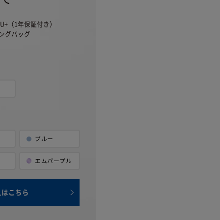
U+（1年保証付き）
ングバッグ
ブルー
ト
エム
パープル
入はこちら