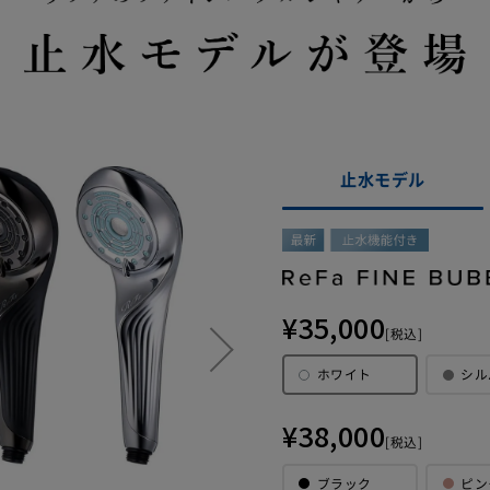
止水モデル
【ご注意】2022年4月14日以前にサービスに加入された
¥35,000
月14日以前に延長保証サービスに加入された方につきましては、保
[税込]
なり、物損故障は保証対象外となります。ご自身の保証内容をご
ホワイト
シル
品発送時に同梱させていただいております「延長保証書」をご確
¥38,000
[税込]
ブラック
ピン