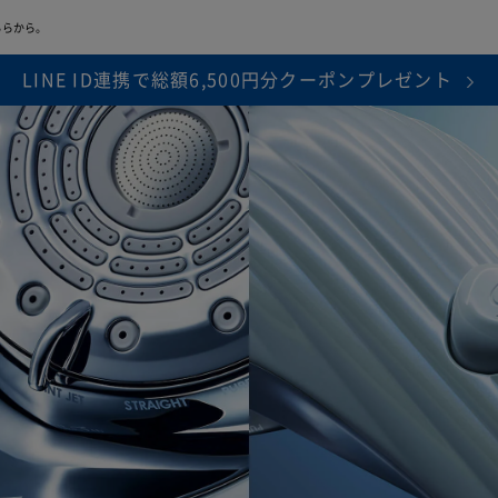
※1
期間中は修理･代替品の費用負担がなし
ちらから。
LINE ID連携で総額6,500円分クーポンプレゼント
障、物損故障が発生し製品が正常に機能しなくなったことが当社にて
ります。また製品の機能および使用の際に、影響のない、外観上のキ
面焼けやピクセル抜け、輝度低下等は保証の対象外となります。
判断により、無償修理に代えて、代替品を提供する場合があります。
、本サービスは終了します。
延長保証書により設定された保証期間は
は「
きちんと保証サービス規定
」をご確認ください。
保証範囲