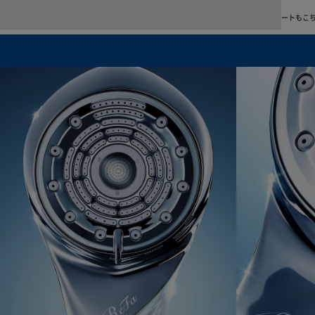
使い方＆アフターサポート
商品の使い方をご紹介します。よくあるご質問、修理・故障、お問い合わせに関するサポートもこ
※1 自然故
合に限
晶の画
当社の
により
ん。
詳しく