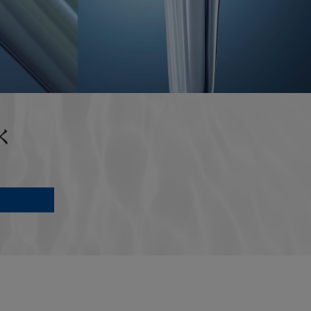
意等に従い正常
しなくなった場
たは重過失によ
り本製品が正常
。
キズ、汚れ、液晶の