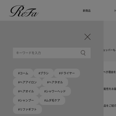
新商品
ギフト選びに迷ったら
リファのおすすめギフト
贈る相手・予算別で、ギフトにおすすめの
ReFa商品をご紹介します。プレゼント選びの参考に。
大切な人へのギフトを美しく
ギフトラッピングセット
限定ラッピングバック・ショッパーまたはギフトスリーブセットをご用意しました。
大切な人への贈り物に
リファオリジナルショッパー
リファロゴが入った、白色のショッパーを6サイズ、ピンク色のショッパー、ドリンクショッパーも
8月10日はハートの日
ハートの新商品が登場！
期間限定で対象商品のご購入でオリジナルショッパーをプレゼント！
Because ReFa | 上質な美しさを、妥協しない人へ
高機能ドライヤー Xモデルに宿る美学。上質な美しさを追求する人たちの言葉から、選ぶべき理由
#コーム
#ブラシ
#ドライヤー
#ヘアアイロン
#ヘアタオル
いい髪めざす、大人たちへ。
髪がきれいって嬉しい。「でもヘアケアは大変」という概念を変える、ヘアアイロンの可能性をお
#ヘアオイル
#シャワーヘッド
#シャンプー
#ムダ毛ケア
ブラシ・コームヘアケアルーティン
起床から就寝前まで一日中使えるブラシ・コーム。利用シーンにあわせて、おすすめの商品をご紹
#リファギフト