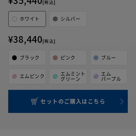
[税込]
自然故障
製品の取扱説明書に記載されている使用上の注意等
ホワイト
シルバー
に従い正常に使用したにもかかわらず本製品が正常
に機能しなくなった場合
¥38,440
物損故障
[税込]
ご加入いただいたお客様または第三者の故意または
重過失によらない破損、落下、水濡れ等の偶然の事
ブラック
ピンク
ブルー
故により本製品が正常に機能しなくなった場合
エムミント
エム
但し次に掲げる場合は、保証の対象外とします。
エムピンク
グリーン
パープル
(1) 本製品の盗難、紛失の場合
(2) 地震、津波、噴火に起因する場合
(3) 本製品において損害を確認することができない場合
(4) 本製品の、機能および使用の際に影響のない外観上のキズ、
セットのご購入はこちら
汚れ、液晶の画面焼けやピクセル抜け、輝度低下等
詳しくは「
きちんと保証サービス規定
」をご確認く
ださい。