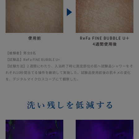
【被験者】男女8名
【試験品】ReFa FINE BUBBLE U+
【試験方法】2 週間にわたり、入浴終了時に測定部位の肌へ試験品シャワーをそ
れぞれ10秒間当てる操作を継続して実施した。試験品使用前後の肌キメの変化
を、デジタルマイクロスコープにて観察した。