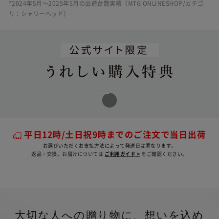
*2024年5月〜2025年5月の出荷台数実績（MTG ONLINESHOP/カテゴ
リ：シャワーヘッド）
きちんと保証について
自然故障に加え物損故障にも対応
保証期間は5年間
平日12時/土日祝9時までのご注文で当日出荷
お選びいただくお支払方法によって発送日は異なります。
期間中は修理･代替品の費用負担
返品・交換、お届けについては
ご利用ガイド >
をご確認ください。
※1
がなし
※1 自然故障、物損故障が発生し製品が正常に機
能しなくなったことが当社にて認められた場
大切な人への贈り物に、想いを込め