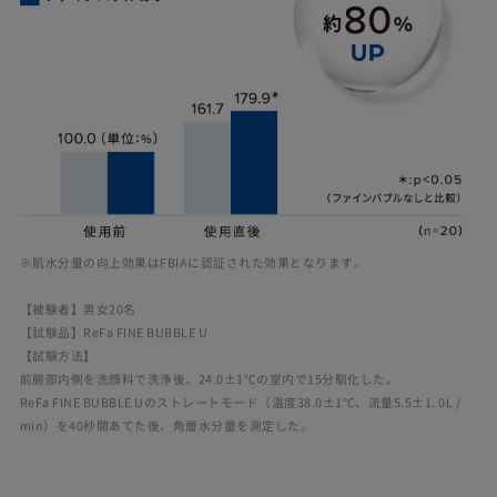
※肌水分量の向上効果はFBIAに認証された効果となります。
【被験者】男女20名
【試験品】ReFa FINE BUBBLE U
【試験方法】
前腕部内側を洗顔料で洗浄後、24.0±1℃の室内で15分馴化した。
ReFa FINE BUBBLE Uのストレートモード（温度38.0±1℃、流量5.5±1. 0L /
min）を40秒間あてた後、角層水分量を測定した。