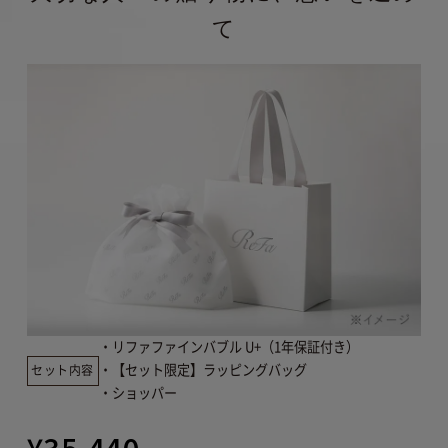
合に限ります。また製品の機能および使用の
て
際に、影響のない、外観上のキズ、汚れ、液
晶の画面焼けやピクセル抜け、輝度低下等は
保証の対象外となります。
当社の判断により、無償修理に代えて、代替
品を提供する場合があります。
代替品の提供
により、本サービスは終了します。
延長保証
書により設定された保証期間は延長されませ
ん。
詳しくは「
きちんと保証サービス規定
」をご
確認ください。
保証範囲
・リファファインバブル U+（1年保証付き）
・【セット限定】ラッピングバッグ
セット内容
・ショッパー
¥35,440