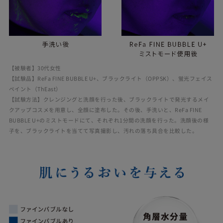
【被験者】30代女性
【試験品】ReFa FINE BUBBLE U+、ブラックライト（OPPSK）、蛍光フェイス
ペイント（ThEast）
【試験方法】クレンジングと洗顔を行った後、ブラックライトで発光するメイ
クアップコスメを用意し、全顔に塗布した。その後、手洗いと、ReFa FINE
BUBBLE U+のミストモードにて、それぞれ1分間の洗顔を行った。洗顔後の様
子を、ブラックライトを当てて写真撮影し、汚れの落ち具合を比較した。