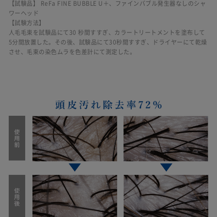
【試験品】 ReFa FINE BUBBLE U＋、ファインバブル発生器なしのシャ
ワーヘッド
【試験方法】
人毛毛束を試験品にて30 秒間すすぎ、カラートリートメントを塗布して
5分間放置した。その後、試験品にて30秒間すすぎ、ドライヤーにて乾燥
させ、毛束の染色ムラを色差計にて測定した。