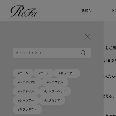
新商品
ト
ギフト選びに迷ったら
リファのおすすめギフト
贈る相手・予算別で、ギフトにおすすめの
ReFa商品をご紹介します。プレゼント選びの参考に。
大切な人へのギフトを美しく
ギフトラッピングセット
限定ラッピングバック・ショッパーまたはギフトスリーブセットをご用
大切な人への贈り物に
リファオリジナルショッパー
リファロゴが入った、白色のショッパーを6サイズ、ピンク色のショッ
Because ReFa | 上質な美しさを、妥協しない人へ
#コーム
#ブラシ
#ドライヤー
高機能ドライヤー Xモデルに宿る美学。上質な美しさを追求する人た
#ヘアアイロン
#ヘアタオル
いい髪めざす、大人たちへ。
#ヘアオイル
#シャワーヘッド
髪がきれいって嬉しい。「でもヘアケアは大変」という概念を変える、
#シャンプー
#ムダ毛ケア
#リファギフト
ブラシ・コームヘアケアルーティン