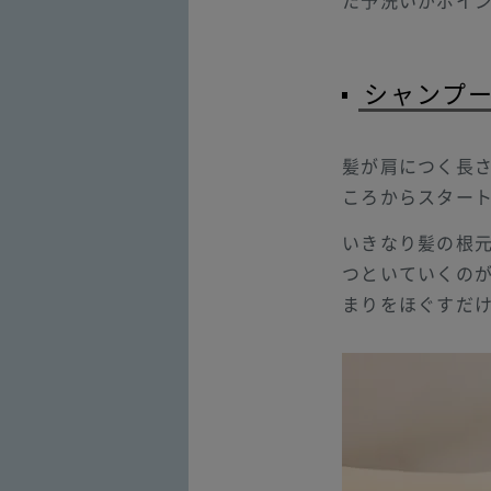
た予洗いがポイ
シャンプ
髪が肩につく長
ころからスター
いきなり髪の根
つといていくの
まりをほぐすだ