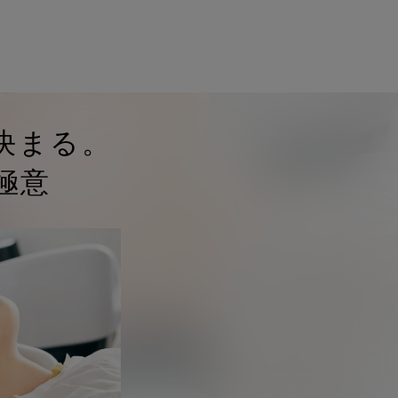
決まる。
極意