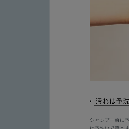
汚れは予洗
シャンプー前に
は予洗いで落と