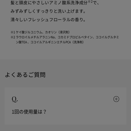
※2
髪と頭皮にやさしいアミノ酸系洗浄成分
で、
みずみずしくすっきりと洗い上げます。
清々しいフレッシュフローラルの香り。
※1 ケイ酸ジルコニウム、カオリン（滑沢剤）
※2 ラウロイルメチルアラニンNa、コカミドプロピルベタイン、ココイルグルタミ
ン酸TEA 、ココイルアルギニンエチルPCA（洗浄剤）
よくあるご質問
Q.
1回の使用量は？