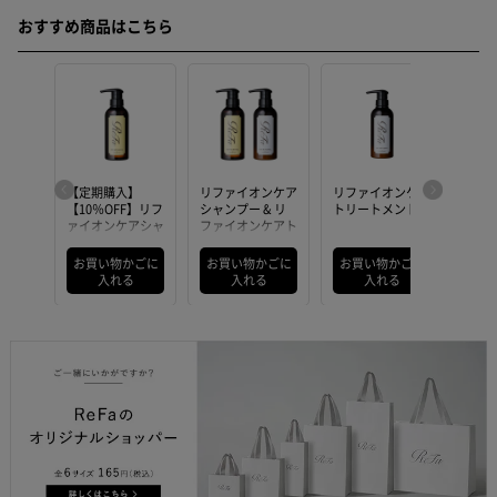
おすすめ商品はこちら
ンケア
【定期購入】
リファイオンケア
リファイオンケア
【定
ント
【10％OFF】リフ
シャンプー & リ
トリートメント
【10
ァイオンケアシャ
ファイオンケアト
ァイ
ンプー
リートメント セ
ンプ
ット
かごに
お買い物かごに
お買い物かごに
お買い物かごに
お買
る
入れる
入れる
入れる