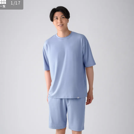
1
/
17
一覧