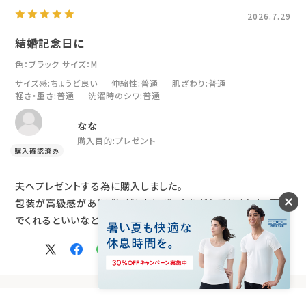
2026.7.29
結婚記念日に
色：ブラック
サイズ：M
サイズ感
:ちょうど良い
伸縮性
:普通
肌ざわり
:普通
軽さ・重さ
:普通
洗濯時のシワ
:普通
なな
購入目的:
プレゼント
夫へプレゼントする為に購入しました。
包装が高級感がありプレゼントにぴったりだと感じました。喜ん
でくれるといいなと期待を込めて！
参考になった
2
Like!
2