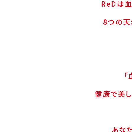
ReDは
8つの
「
健康で美し
あな