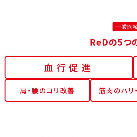
一般医
ReDの5つ
血行促進
肩・腰のコリ改善
筋肉のハリ