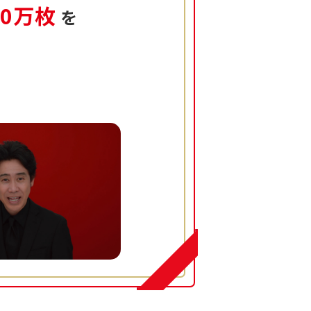
00万枚
を