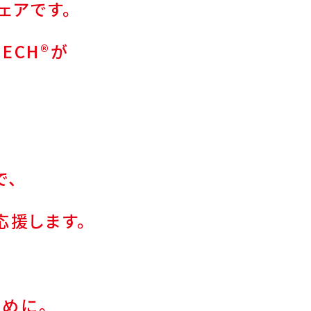
ェアです。
ECH®が
で、
応援します。
めに。